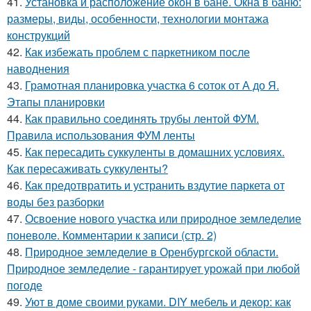
41.
Установка и расположение окон в бане. Окна в баню:
размеры, виды, особенности, технологии монтажа
конструкций
42.
Как избежать проблем с паркетником после
наводнения
43.
Грамотная планировка участка 6 соток от А до Я.
Этапы планировки
44.
Как правильно соединять трубы лентой ФУМ.
Правила использования ФУМ ленты
45.
Как пересадить суккуленты в домашних условиях.
Как пересаживать суккуленты?
46.
Как предотвратить и устранить вздутие паркета от
воды без разборки
47.
Освоение нового участка или природное земледелие
поневоле. Комментарии к записи (стр. 2)
48.
Природное земледелие в Оренбургской области.
Природное земледелие - гарантирует урожай при любой
погоде
49.
Уют в доме своими руками. DIY мебель и декор: как