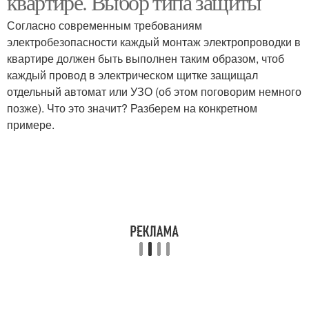
квартире. Выбор типа защиты
Согласно современным требованиям
электробезопасности каждый монтаж электропроводки в
Схемы для
Электропроводки в
квартире должен быть выполнен таким образом, чтоб
однокомнатной
деревянном доме
каждый провод в электрическом щитке защищал
квартиры
отдельный автомат или УЗО (об этом поговорим немного
позже). Что это значит? Разберем на конкретном
примере.
Электролинии в
Проводки в квартире
квартире
Электропроводки в
Электрик в квартире
помещениях