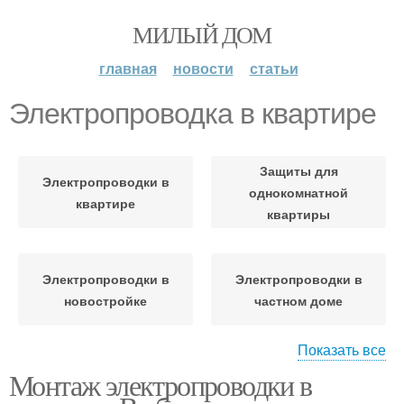
МИЛЫЙ ДОМ
главная
новости
статьи
Электропроводка в квартире
Защиты для
Электропроводки в
однокомнатной
квартире
квартиры
Электропроводки в
Электропроводки в
новостройке
частном доме
Показать все
Монтаж электропроводки в
Электропроводка в
Электропроводки в
частном доме
частном или