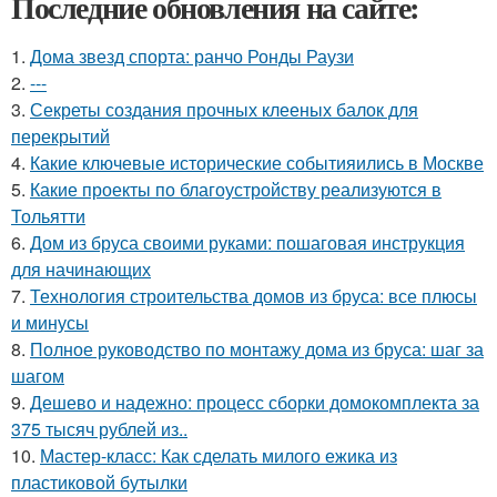
Последние обновления на сайте:
1.
Дома звезд спорта: ранчо Ронды Раузи
2.
---
3.
Секреты создания прочных клееных балок для
перекрытий
4.
Какие ключевые исторические событияились в Москве
5.
Какие проекты по благоустройству реализуются в
Тольятти
6.
Дом из бруса своими руками: пошаговая инструкция
для начинающих
7.
Технология строительства домов из бруса: все плюсы
и минусы
8.
Полное руководство по монтажу дома из бруса: шаг за
шагом
9.
Дешево и надежно: процесс сборки домокомплекта за
375 тысяч рублей из..
10.
Мастер-класс: Как сделать милого ежика из
пластиковой бутылки