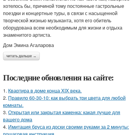
хотелось бы, причиной тому постоянные гастрольные
поездки и концертные туры, в связи с насыщенной
творческой жизнью музыканта, хотя его обитель
оборудована всем необходимым для жизни и отдыха
знаменитого артиста.
Дом Эмина Агаларова
читать дальше →
Последние обновления на сайте:
1.
Квартира в доме конца XIX века.
2.
Правило 60-30-10: как выбрать три цвета для любой
комнаты.
3.
Открытая или закрытая каменка: какая лучше для
вашего дома
4.
Имитация бруса из доски своими руками за 2 минуты:
пошаговая инструкция