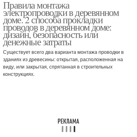
Правила монтажа
Электропроводки в
Электропроводки в
электропроводки в деревянном
квартире
новостройке
доме. 2 способа прокладки
проводов в деревянном доме:
дизайн, безопасность или
Электропроводки в
Электропроводка в
денежные затраты
частном доме
частном доме
Существует всего два варианта монтажа проводки в
зданиях из древесины: открытая, расположенная на
виду, или закрытая, спрятанная в строительных
Электропроводки в
Загородный дом
конструкциях.
частном или
Электропроводка в
квартире