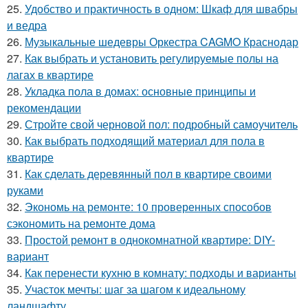
25.
Удобство и практичность в одном: Шкаф для швабры
и ведра
26.
Музыкальные шедевры Оркестра CAGMO Краснодар
27.
Как выбрать и установить регулируемые полы на
лагах в квартире
28.
Укладка пола в домах: основные принципы и
рекомендации
29.
Стройте свой черновой пол: подробный самоучитель
30.
Как выбрать подходящий материал для пола в
квартире
31.
Как сделать деревянный пол в квартире своими
руками
32.
Экономь на ремонте: 10 проверенных способов
сэкономить на ремонте дома
33.
Простой ремонт в однокомнатной квартире: DIY-
вариант
34.
Как перенести кухню в комнату: подходы и варианты
35.
Участок мечты: шаг за шагом к идеальному
ландшафту