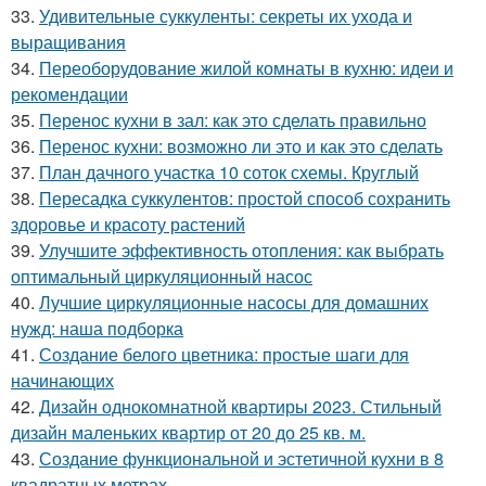
33.
Удивительные суккуленты: секреты их ухода и
выращивания
34.
Переоборудование жилой комнаты в кухню: идеи и
рекомендации
35.
Перенос кухни в зал: как это сделать правильно
36.
Перенос кухни: возможно ли это и как это сделать
37.
План дачного участка 10 соток схемы. Круглый
38.
Пересадка суккулентов: простой способ сохранить
здоровье и красоту растений
39.
Улучшите эффективность отопления: как выбрать
оптимальный циркуляционный насос
40.
Лучшие циркуляционные насосы для домашних
нужд: наша подборка
41.
Создание белого цветника: простые шаги для
начинающих
42.
Дизайн однокомнатной квартиры 2023. Стильный
дизайн маленьких квартир от 20 до 25 кв. м.
43.
Создание функциональной и эстетичной кухни в 8
квадратных метрах