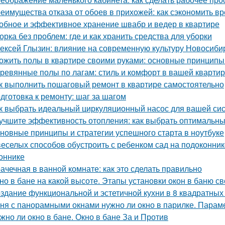
еимущества отказа от обоев в прихожей: как сэкономить вр
обное и эффективное хранение швабр и ведер в квартире
орка без проблем: где и как хранить средства для уборки
ексей Глызин: влияние на современную культуру Новосиби
ожить полы в квартире своими руками: основные принципы
ревянные полы по лагам: стиль и комфорт в вашей кварти
к выполнить пошаговый ремонт в квартире самостоятельно
дготовка к ремонту: шаг за шагом
к выбрать идеальный циркуляционный насос для вашей си
учшите эффективность отопления: как выбрать оптимальн
новные принципы и стратегии успешного старта в ноутбуке
веселых способов обустроить с ребенком сад на подоконник
оннике
ачечная в ванной комнате: как это сделать правильно
но в бане на какой высоте. Этапы установки окон в баню с
здание функциональной и эстетичной кухни в 8 квадратных
ня с панорамными окнами нужно ли окно в парилке. Парам
жно ли окно в бане. Окно в бане За и Против