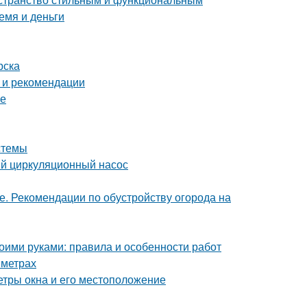
емя и деньги
рска
 и рекомендации
ре
стемы
ый циркуляционный насос
е. Рекомендации по обустройству огорода на
воими руками: правила и особенности работ
 метрах
етры окна и его местоположение