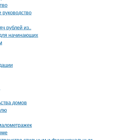
тво
е руководство
ч рублей из..
 для начинающих
м
дации
и
ьства домов
елю
 малометражек
оме
остранство стильным и функциональным