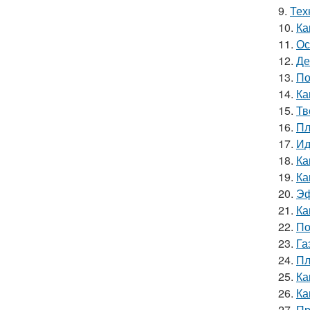
9.
Тех
10.
Ка
11.
Ос
12.
Де
13.
По
14.
Ка
15.
Тв
16.
Пл
17.
Ид
18.
Ка
19.
Ка
20.
Эф
21.
Ка
22.
По
23.
Га
24.
Пл
25.
Ка
26.
Ка
27.
Пр