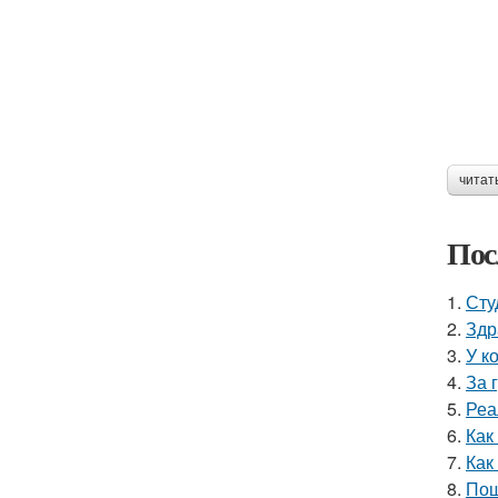
читат
Пос
1.
Сту
2.
Здр
3.
У к
4.
За 
5.
Реа
6.
Как
7.
Как
8.
Пош