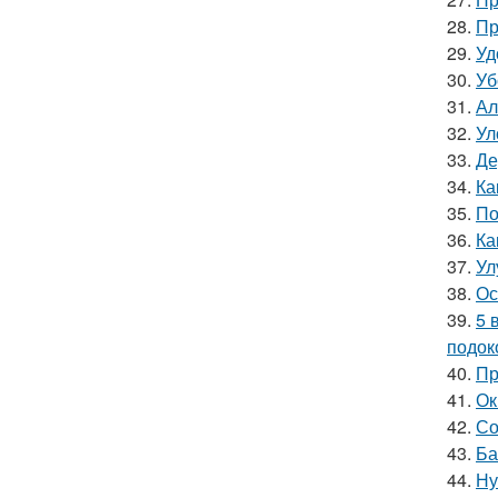
28.
Пр
29.
Уд
30.
Уб
31.
Ал
32.
Ул
33.
Де
34.
Ка
35.
По
36.
Ка
37.
Ул
38.
Ос
39.
5 
подок
40.
Пр
41.
Ок
42.
Со
43.
Ба
44.
Ну