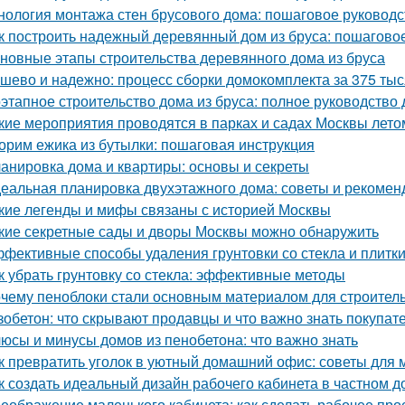
нология монтажа стен брусового дома: пошаговое руководс
к построить надежный деревянный дом из бруса: пошагово
новные этапы строительства деревянного дома из бруса
шево и надежно: процесс сборки домокомплекта за 375 тыся
этапное строительство дома из бруса: полное руководство
кие мероприятия проводятся в парках и садах Москвы лето
орим ежика из бутылки: пошаговая инструкция
анировка дома и квартиры: основы и секреты
еальная планировка двухэтажного дома: советы и рекомен
кие легенды и мифы связаны с историей Москвы
кие секретные сады и дворы Москвы можно обнаружить
фективные способы удаления грунтовки со стекла и плитк
к убрать грунтовку со стекла: эффективные методы
чему пеноблоки стали основным материалом для строител
зобетон: что скрывают продавцы и что важно знать покупат
юсы и минусы домов из пенобетона: что важно знать
к превратить уголок в уютный домашний офис: советы для
к создать идеальный дизайн рабочего кабинета в частном д
еображение маленького кабинета: как сделать рабочее пр