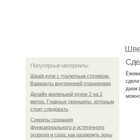
Шве
Сде
Популярные материалы
Ёжики
Шкаф купе с туалетным столиком.
сдела
Варианты внутренней планировки
даем 
Дизайн маленькой кухни 2 на 2
можно
метра. Главные принципы, которым
стоит следовать
Секреты создания
функционального и эстетичного
огорода и сада: как разделить зоны