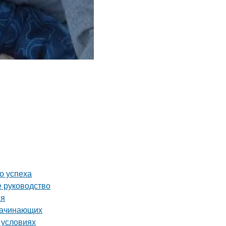
о успеха
е руководство
ия
 начинающих
 условиях