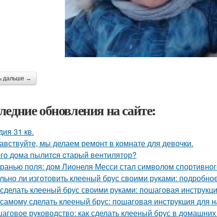
ь дальше →
ледние обновления на сайте:
дия 31 кв.
авствуйте, мы делаем ремонт в комнате для девочки.
ого дома пылитcя cтарый вентилятор?
гранью поля: дом Лионеля Месси стал символом спортивног
льно ли изготовить клееный брус своими руками: подробно
 сделать клееный брус своими руками: пошаговая инструкц
 самому сделать клееный брус: пошаговая инструкция для
аговое руководство: как сделать клееный брус в домашних