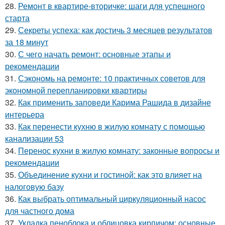
28.
Ремонт в квартире-вторичке: шаги для успешного
старта
29.
Секреты успеха: как достичь 3 месяцев результатов
за 18 минут
30.
С чего начать ремонт: основные этапы и
рекомендации
31.
Сэкономь на ремонте: 10 практичных советов для
экономной перепланировки квартиры
32.
Как применить заповеди Карима Рашида в дизайне
интерьера
33.
Как перенести кухню в жилую комнату с помощью
канализации 53
34.
Перенос кухни в жилую комнату: законные вопросы и
рекомендации
35.
Объединение кухни и гостиной: как это влияет на
налоговую базу
36.
Как выбрать оптимальный циркуляционный насос
для частного дома
37.
Укладка пеноблока и облицовка кирпичом: основные