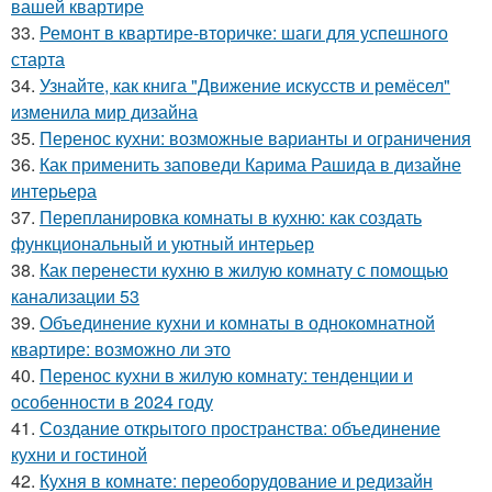
вашей квартире
33.
Ремонт в квартире-вторичке: шаги для успешного
старта
34.
Узнайте, как книга "Движение искусств и ремёсел"
изменила мир дизайна
35.
Перенос кухни: возможные варианты и ограничения
36.
Как применить заповеди Карима Рашида в дизайне
интерьера
37.
Перепланировка комнаты в кухню: как создать
функциональный и уютный интерьер
38.
Как перенести кухню в жилую комнату с помощью
канализации 53
39.
Объединение кухни и комнаты в однокомнатной
квартире: возможно ли это
40.
Перенос кухни в жилую комнату: тенденции и
особенности в 2024 году
41.
Создание открытого пространства: объединение
кухни и гостиной
42.
Кухня в комнате: переоборудование и редизайн