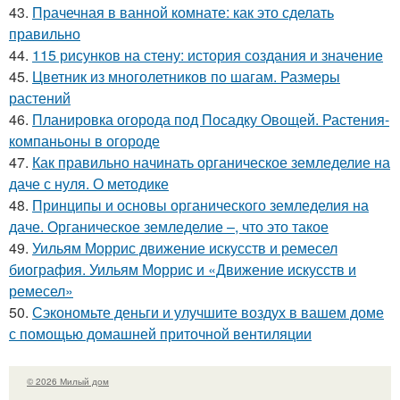
43.
Прачечная в ванной комнате: как это сделать
правильно
44.
115 рисунков на стену: история создания и значение
45.
Цветник из многолетников по шагам. Размеры
растений
46.
Планировка огорода под Посадку Овощей. Растения-
компаньоны в огороде
47.
Как правильно начинать органическое земледелие на
даче с нуля. О методике
48.
Принципы и основы органического земледелия на
даче. Органическое земледелие –, что это такое
49.
Уильям Моррис движение искусств и ремесел
биография. Уильям Моррис и «Движение искусств и
ремесел»
50.
Сэкономьте деньги и улучшите воздух в вашем доме
с помощью домашней приточной вентиляции
© 2026 Милый дом