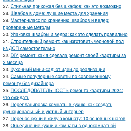
27.
Стильная прихожая без шкафов: как это возможно
28.
Швабра в доме: лучшие места для хранения
29.
Мастер-класс по хранению швабров и ведер:
проверенные методы
30.
Упаковка швабры и ведра: как это сделать правильно
31.
Строительный ремонт: как изготовить черновой пол
из ДСП самостоятельно
32.
DIY ремонт: как я сделала ремонт своей квартиры за
2 месяца
33.
Кухонный мини-сад: от идеи до реализации
34.
Самые популярные советы по современному
ремонту без дизайнера
35.
ПОСЛЕДОВАТЕЛЬНОСТЬ ремонта квартиры 2024:
что ожидать
36.
Перепланировка комнаты в кухню: как создать
функциональный и уютный интерьер
37.
Перенос кухни в жилую комнату: 10 основных шагов
38.
Объединение кухни и комнаты в однокомнатной