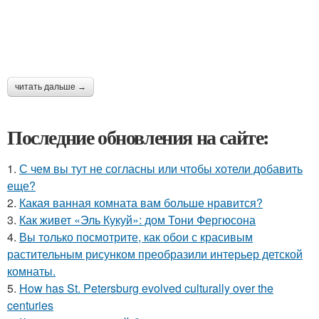
читать дальше →
Последние обновления на сайте:
1.
С чем вы тут не согласны или чтобы хотели добавить
еще?
2.
Какая ванная комната вам больше нравится?
3.
Как живет «Эль Кукуй»: дом Тони Фергюсона
4.
Вы только посмотрите, как обои с красивым
растительным рисунком преобразили интерьер детской
комнаты.
5.
How has St. Petersburg evolved culturally over the
centuries