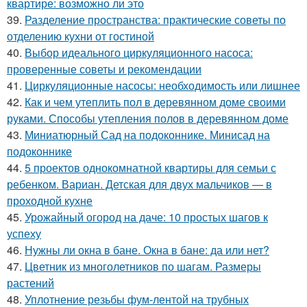
квартире: возможно ли это
39.
Разделение пространства: практические советы по
отделению кухни от гостиной
40.
Выбор идеального циркуляционного насоса:
проверенные советы и рекомендации
41.
Циркуляционные насосы: необходимость или лишнее
42.
Как и чем утеплить пол в деревянном доме своими
руками. Способы утепления полов в деревянном доме
43.
Миниатюрный Сад на подоконнике. Минисад на
подоконнике
44.
5 проектов однокомнатной квартиры для семьи с
ребенком. Вариан. Детская для двух мальчиков — в
проходной кухне
45.
Урожайный огород на даче: 10 простых шагов к
успеху
46.
Нужны ли окна в бане. Окна в бане: да или нет?
47.
Цветник из многолетников по шагам. Размеры
растений
48.
Уплотнение резьбы фум-лентой на трубных