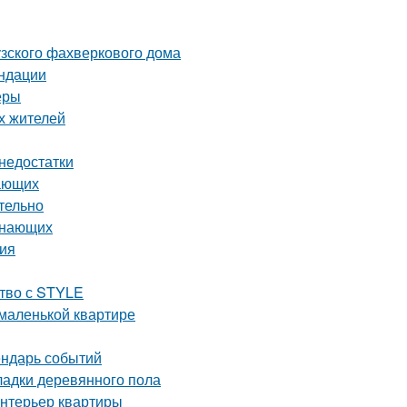
узского фахверкового дома
ендации
еры
х жителей
 недостатки
нающих
тельно
инающих
ция
ство с STYLE
 маленькой квартире
ендарь событий
ладки деревянного пола
интерьер квартиры