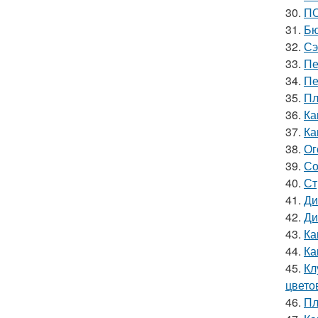
30.
ПО
31.
Бю
32.
Сэ
33.
Пе
34.
Пе
35.
Пл
36.
Ка
37.
Ка
38.
Ог
39.
Со
40.
Ст
41.
Ди
42.
Ди
43.
Ка
44.
Ка
45.
Кл
цвето
46.
Пл