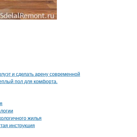
илуэт и сделать арену современной
теплый пол для комфорта.
ия
ологии
кологичного жилья
стая инструкция