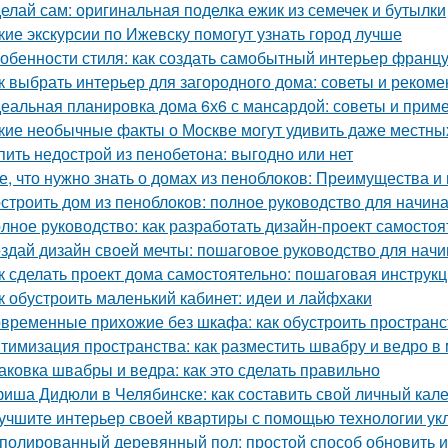
елай сам: оригинальная поделка ежик из семечек и бутылки
кие экскурсии по Ижевску помогут узнать город лучше
обенности стиля: как создать самобытный интерьер франц
к выбрать интерьер для загородного дома: советы и реком
еальная планировка дома 6х6 с мансардой: советы и прим
кие необычные факты о Москве могут удивить даже местны
пить недострой из пенобетона: выгодно или нет
е, что нужно знать о домах из пеноблоков: Преимущества и
строить дом из пеноблоков: полное руководство для начи
лное руководство: как разработать дизайн-проект самостоя
здай дизайн своей мечты: пошаговое руководство для нач
к сделать проект дома самостоятельно: пошаговая инструк
к обустроить маленький кабинет: идеи и лайфхаки
временные прихожие без шкафа: как обустроить простран
тимизация пространства: как разместить швабру и ведро в
аковка швабры и ведра: как это сделать правильно
иша Дидюли в Челябинске: как составить свой личный кал
учшите интерьер своей квартиры с помощью технологии ук
полированный деревянный пол: простой способ обновить 