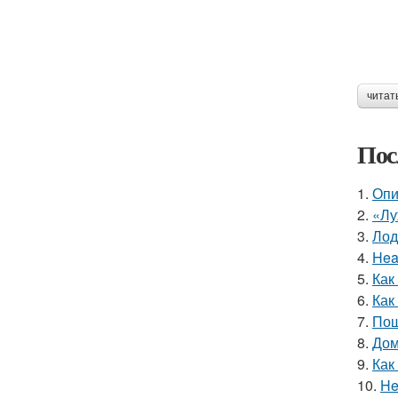
читат
Пос
1.
Опи
2.
«Лу
3.
Лод
4.
Hea
5.
Как
6.
Как
7.
Пош
8.
Дом
9.
Как
10.
He