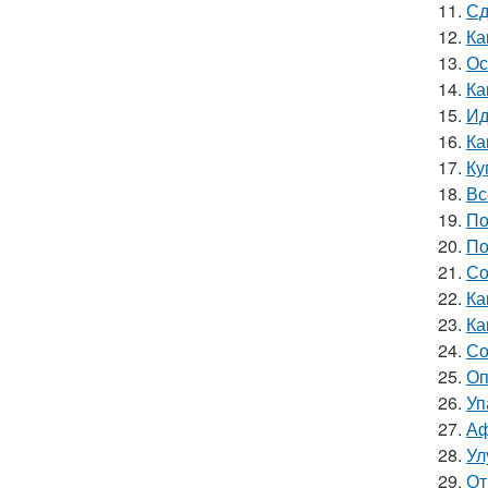
11.
Сд
12.
Ка
13.
Ос
14.
Ка
15.
Ид
16.
Ка
17.
Ку
18.
Вс
19.
По
20.
По
21.
Со
22.
Ка
23.
Ка
24.
Со
25.
Оп
26.
Уп
27.
Аф
28.
Ул
29.
От