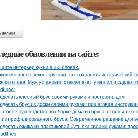
ь дальше →
ледние обновления на сайте:
шите интерьер кухни в 2-3 словах.
жники» после реконструкции: как сохранить исторический с
жия готова! Муж установил стеклопакет, утеплил и сделал 
dlines:
 сделать клееный брус своими руками и построить дом
 сделать брус из доски своими руками: пошаговая инструкц
аговое руководство по сборке дома из бруса: основы техн
 из профилированного бруса: Современное решение для э
 сделать ежика из пластиковой бутылки своими руками: про
adlines: