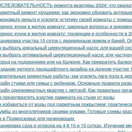
СЛЕДОВАТЕЛЬНОСТЬ ремонта квартиры 2024: что ожида
джетный ремонт хрущевки: как экономно обновить интерье
кономьте деньги и усилите эстетику своей комнаты с помо
ренос кухни в жилую комнату: законные вопросы и рекоме
ренос кухни в жилую комнату: тенденции и особенности в 2
анировка участка 10 соток с деревянным домом и баней. 
к выбрать идеальный циркуляционный насос для вашей си
к выбрать оптимальный циркуляционный насос для частног
ород на подоконнике или на балконе. Как превратить балко
здание уютного ландшафтного дизайна на дачном участке 1
роительные ремонтные работы: как усилить лаги пола в д
зайн студии для семьи с ребенком. Основные правила разр
зайн однокомнатных квартир с детской. Как правильно орга
к предотвратить вздутие ламината на стыке от воды
к избавиться от воды под паркетным покрытием: практичес
умбы из многолетников своими руками. Готовые схемы кра
в в Подмосковье для начинающих
анировка сада и огорода на 4,6,10 и 15 сотках. Изучение м