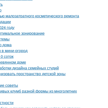
ть
р
щью малозатратного косметического ремонта
ндации
024 году
Оптимальное зонирование
стемы
о дома
н в мини-огород
0 соток
еревянном доме
аботки дизайна семейных студий
низовать пространство детской зоны
кие советы
сивых клумб разной формы из многолетних
естности