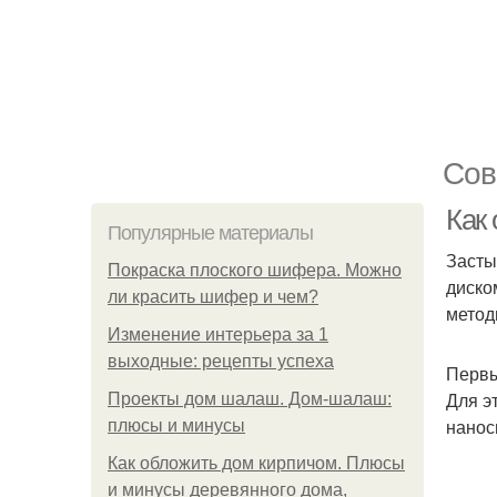
Сов
Как
Популярные материалы
Засты
Покраска плоского шифера. Можно
диско
ли красить шифер и чем?
метод
Изменение интерьера за 1
выходные: рецепты успеха
Первы
Для э
Проекты дом шалаш. Дом-шалаш:
нанос
плюсы и минусы
Как обложить дом кирпичом. Плюсы
и минусы деревянного дома,