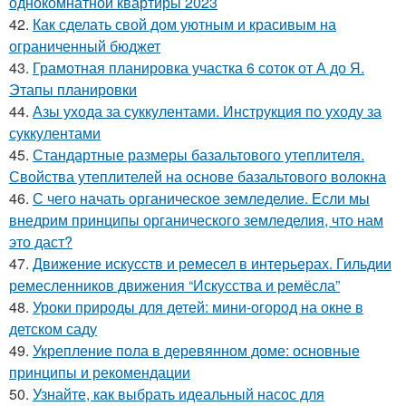
однокомнатной квартиры 2023
42.
Как сделать свой дом уютным и красивым на
ограниченный бюджет
43.
Грамотная планировка участка 6 соток от А до Я.
Этапы планировки
44.
Азы ухода за суккулентами. Инструкция по уходу за
суккулентами
45.
Стандартные размеры базальтового утеплителя.
Свойства утеплителей на основе базальтового волокна
46.
С чего начать органическое земледелие. Если мы
внедрим принципы органического земледелия, что нам
это даст?
47.
Движение искусств и ремесел в интерьерах. Гильдии
ремесленников движения “Искусства и ремёсла”
48.
Уроки природы для детей: мини-огород на окне в
детском саду
49.
Укрепление пола в деревянном доме: основные
принципы и рекомендации
50.
Узнайте, как выбрать идеальный насос для