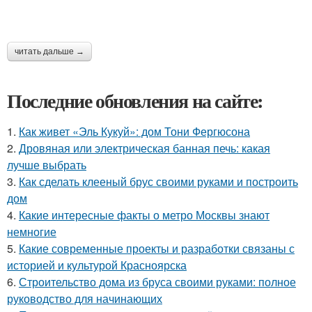
читать дальше →
Последние обновления на сайте:
1.
Как живет «Эль Кукуй»: дом Тони Фергюсона
2.
Дровяная или электрическая банная печь: какая
лучше выбрать
3.
Как сделать клееный брус своими руками и построить
дом
4.
Какие интересные факты о метро Москвы знают
немногие
5.
Какие современные проекты и разработки связаны с
историей и культурой Красноярска
6.
Строительство дома из бруса своими руками: полное
руководство для начинающих