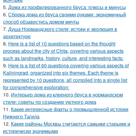
5.
Дома из профилированного бруса: плюсы и минусы
6.
Сборка дома из бруса своими руками: экономичный
способ обзавестись домом мечты
7.
Душа Нормандского стиля: истоки и эволюция в
архитектуре
8.
Here is a list of 10 questions based on the thought
process about the city of Chita, covering various aspects
such as landmarks, history, culture, and interesting facts:
9.
Here is a list of 60 questions covering various aspects of
Kaliningrad, organized into six themes. Each theme is
represented by 10 questions, all compiled into a single list
for comprehensive exploration:
10.
Интерьер дома из клееного бруса в нормандском
стиле: советы по созданию уютного дома
11.
Какие интересные факты о промышленной истории
Нижнего Тагила
12.
Какие районы Москвы считаются самыми старыми и
исторически значимыми