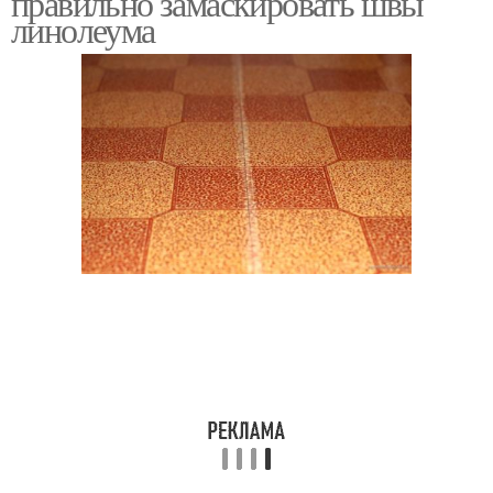
правильно замаскировать швы
линолеума