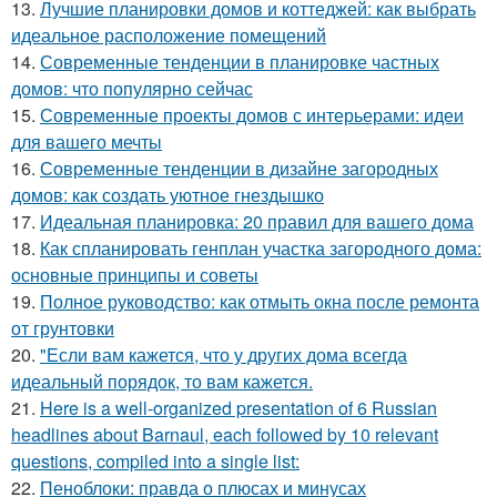
13.
Лучшие планировки домов и коттеджей: как выбрать
идеальное расположение помещений
14.
Современные тенденции в планировке частных
домов: что популярно сейчас
15.
Современные проекты домов с интерьерами: идеи
для вашего мечты
16.
Современные тенденции в дизайне загородных
домов: как создать уютное гнездышко
17.
Идеальная планировка: 20 правил для вашего дома
18.
Как спланировать генплан участка загородного дома:
основные принципы и советы
19.
Полное руководство: как отмыть окна после ремонта
от грунтовки
20.
"Если вам кажется, что у других дома всегда
идеальный порядок, то вам кажется.
21.
Here is a well-organized presentation of 6 Russian
headlines about Barnaul, each followed by 10 relevant
questions, compiled into a single list:
22.
Пеноблоки: правда о плюсах и минусах