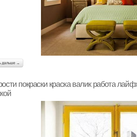
ь дальше →
ости покраски краска валик работа лайфх
ской