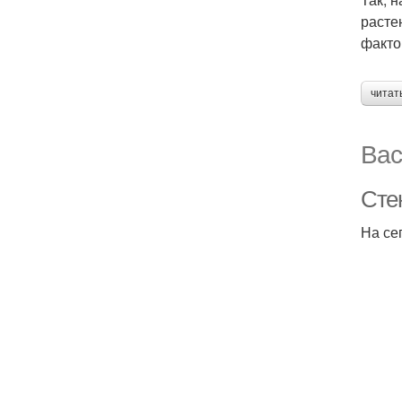
расте
факто
читат
Вас
Сте
На се