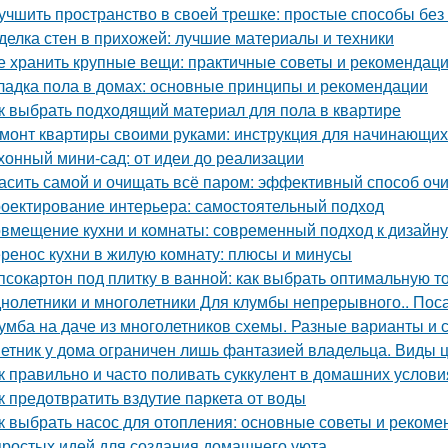
учшить пространство в своей трешке: простые способы бе
делка стен в прихожей: лучшие материалы и техники
е хранить крупные вещи: практичные советы и рекомендац
ладка пола в домах: основные принципы и рекомендации
к выбрать подходящий материал для пола в квартире
монт квартиры своими руками: инструкция для начинающих 
хонный мини-сад: от идеи до реализации
асить самой и очищать всё паром: эффективный способ оч
оектирование интерьера: самостоятельный подход
вмещение кухни и комнаты: современный подход к дизайну
ренос кухни в жилую комнату: плюсы и минусы
псокартон под плитку в ванной: как выбрать оптимальную 
нолетники и многолетники Для клумбы непрерывного.. Пос
умба на даче из многолетников схемы. Разные варианты и
етник у дома ограничен лишь фантазией владельца. Виды 
к правильно и часто поливать суккулент в домашних услови
к предотвратить вздутие паркета от воды
к выбрать насос для отопления: основные советы и рекоме
простых идей для создания домашнего уюта