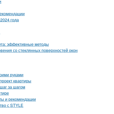
и
 рекомендации
2024 года
и
кета: эффективные методы
вения со стеклянных поверхностей окон
воими руками
-проект квартиры
 шаг за шагом
ртире
еты и рекомендации
ство с STYLE