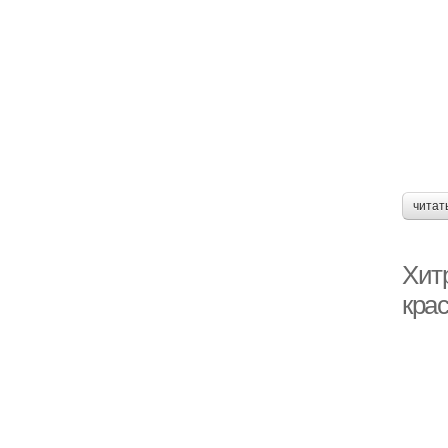
читат
Хитр
кра