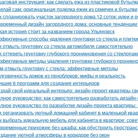
аговая инструкция: как сделать ежа из пластиковой бутылк
елай сам: оригинальная поделка ежик из семечек и бутылки
к спланировать участок загородного дома 12 соток: идеи и
временный дизайн загородного дома: основные тенденции 
кая история стоит за названием города Ульяновск
фективные способы удаления грунтовки со стекла и плитк
к отмыть грунтовку со стекла автомобиля самостоятельно
к оттереть грунтовку глубокого проникновения со стеклопа
фективные методы удаления грунтовки глубокого проникно
м отмыть грунтовку с стекла: эффективные методы
лговечность домов из пеноблоков: мифы и реальность
чшие 6 программ для создания интерьеров
здай свой идеальный интерьер: дизайн-проект квартиры с
лное руководство: как самостоятельно разработать дизайн
лное руководство по разработке дизайн-проекта квартиры:
к организовать уютный домашний кабинет в маленькой ква
к выбрать идеальную мебель для кабинета в квартире: сов
временные прихожие без шкафа: как обустроить простран
здание уютной атмосферы в коридоре без окон