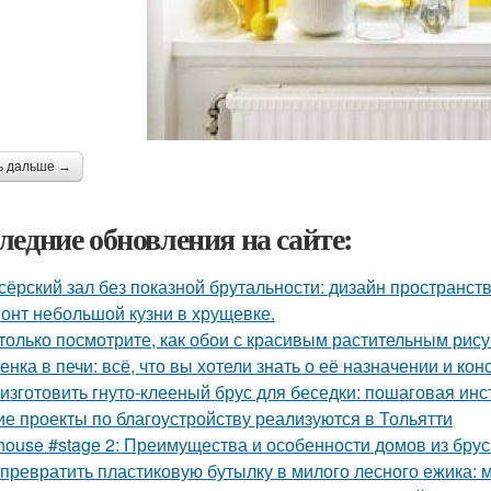
ь дальше →
ледние обновления на сайте:
сёрский зал без показной брутальности: дизайн пространств
онт небольшой кузни в хрущевке.
только посмотрите, как обои с красивым растительным рис
енка в печи: всё, что вы хотели знать о её назначении и кон
 изготовить гнуто-клееный брус для беседки: пошаговая инс
ие проекты по благоустройству реализуются в Тольятти
house #stage 2: Преимущества и особенности домов из брус
 превратить пластиковую бутылку в милого лесного ежика: м