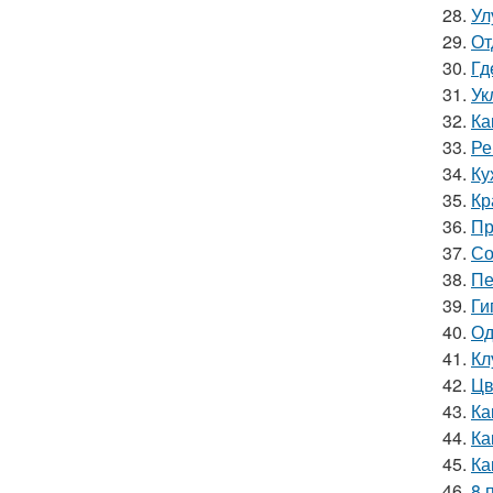
28.
Ул
29.
От
30.
Гд
31.
Ук
32.
Ка
33.
Ре
34.
Ку
35.
Кр
36.
Пр
37.
Со
38.
Пе
39.
Ги
40.
Од
41.
Кл
42.
Цв
43.
Ка
44.
Ка
45.
Ка
46.
8 