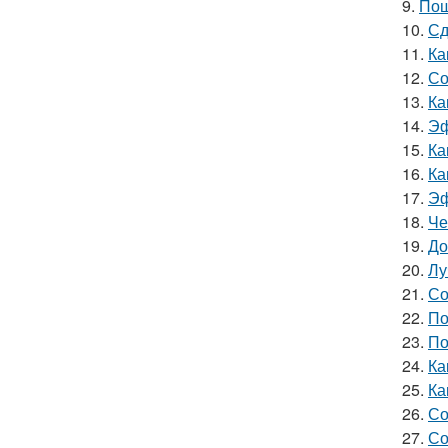
9.
Пош
10.
Сд
11.
Ка
12.
Со
13.
Ка
14.
Эф
15.
Ка
16.
Ка
17.
Эф
18.
Че
19.
До
20.
Лу
21.
Со
22.
По
23.
По
24.
Ка
25.
Ка
26.
Со
27.
Со