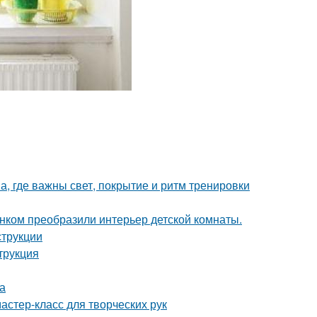
а, где важны свет, покрытие и ритм тренировки
унком преобразили интерьер детской комнаты.
струкции
трукция
а
астер-класс для творческих рук