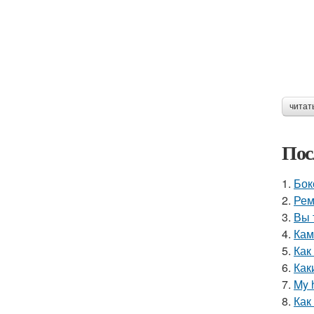
читат
Пос
1.
Бок
2.
Рем
3.
Вы 
4.
Кам
5.
Как
6.
Как
7.
My 
8.
Как