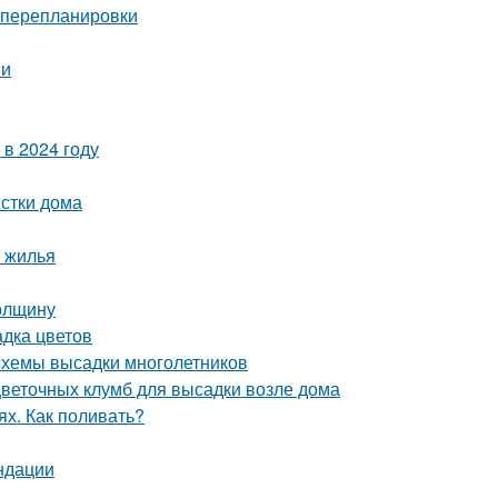
з перепланировки
ии
в 2024 году
истки дома
 жилья
толщину
адка цветов
 схемы высадки многолетников
цветочных клумб для высадки возле дома
ях. Как поливать?
ндации