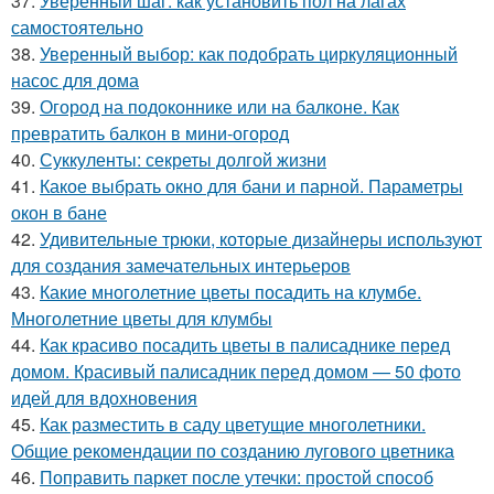
37.
Уверенный шаг: как установить пол на лагах
самостоятельно
38.
Уверенный выбор: как подобрать циркуляционный
насос для дома
39.
Огород на подоконнике или на балконе. Как
превратить балкон в мини-огород
40.
Суккуленты: секреты долгой жизни
41.
Какое выбрать окно для бани и парной. Параметры
окон в бане
42.
Удивительные трюки, которые дизайнеры используют
для создания замечательных интерьеров
43.
Какие многолетние цветы посадить на клумбе.
Многолетние цветы для клумбы
44.
Как красиво посадить цветы в палисаднике перед
домом. Красивый палисадник перед домом — 50 фото
идей для вдохновения
45.
Как разместить в саду цветущие многолетники.
Общие рекомендации по созданию лугового цветника
46.
Поправить паркет после утечки: простой способ