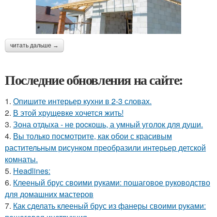
читать дальше →
Последние обновления на сайте:
1.
Опишите интерьер кухни в 2-3 словах.
2.
В этой хрущевке хочется жить!
3.
Зона отдыха - не роcкошь, а умный уголок для души.
4.
Вы только посмотрите, как обои с красивым
растительным рисунком преобразили интерьер детской
комнаты.
5.
Headlines:
6.
Клееный брус своими руками: пошаговое руководство
для домашних мастеров
7.
Как сделать клееный брус из фанеры своими руками: