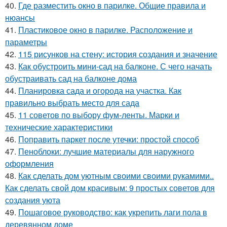
40.
Где разместить окно в парилке. Общие правила и
нюансы
41.
Пластиковое окно в парилке. Расположение и
параметры
42.
115 рисунков на стену: история создания и значение
43.
Как обустроить мини-сад на балконе. С чего начать
обустраивать сад на балконе дома
44.
Планировка сада и огорода на участка. Как
правильно выбрать место для сада
45.
11 советов по выбору фум-ленты. Марки и
технические характеристики
46.
Поправить паркет после утечки: простой способ
47.
Пеноблоки: лучшие материалы для наружного
оформления
48.
Как сделать дом уютным своими своими рукамими..
Как сделать свой дом красивым: 9 простых советов для
создания уюта
49.
Пошаговое руководство: как укрепить лаги пола в
деревянном доме