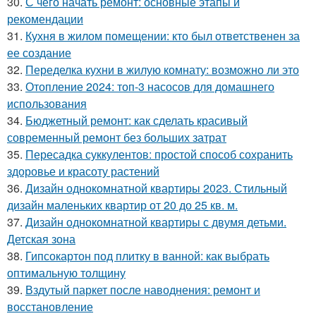
30.
С чего начать ремонт: основные этапы и
рекомендации
31.
Кухня в жилом помещении: кто был ответственен за
ее создание
32.
Переделка кухни в жилую комнату: возможно ли это
33.
Отопление 2024: топ-3 насосов для домашнего
использования
34.
Бюджетный ремонт: как сделать красивый
современный ремонт без больших затрат
35.
Пересадка суккулентов: простой способ сохранить
здоровье и красоту растений
36.
Дизайн однокомнатной квартиры 2023. Стильный
дизайн маленьких квартир от 20 до 25 кв. м.
37.
Дизайн однокомнатной квартиры с двумя детьми.
Детская зона
38.
Гипсокартон под плитку в ванной: как выбрать
оптимальную толщину
39.
Вздутый паркет после наводнения: ремонт и
восстановление