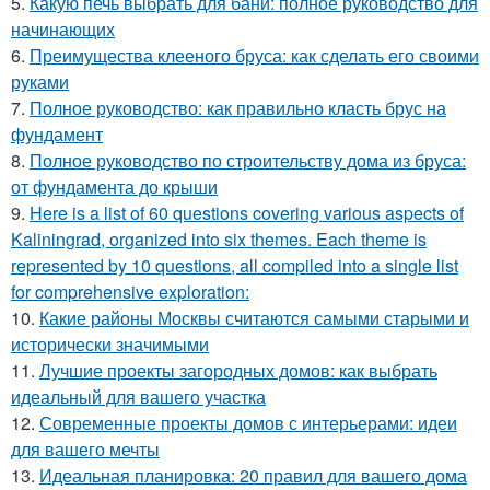
5.
Какую печь выбрать для бани: полное руководство для
начинающих
6.
Преимущества клееного бруса: как сделать его своими
руками
7.
Полное руководство: как правильно класть брус на
фундамент
8.
Полное руководство по строительству дома из бруса:
от фундамента до крыши
9.
Here is a list of 60 questions covering various aspects of
Kaliningrad, organized into six themes. Each theme is
represented by 10 questions, all compiled into a single list
for comprehensive exploration:
10.
Какие районы Москвы считаются самыми старыми и
исторически значимыми
11.
Лучшие проекты загородных домов: как выбрать
идеальный для вашего участка
12.
Современные проекты домов с интерьерами: идеи
для вашего мечты
13.
Идеальная планировка: 20 правил для вашего дома