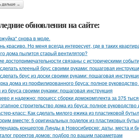
ь дальше →
ледние обновления на сайте:
ржуйка" cнова в моде.
нь красиво. Но меня всегда интересует, где в таких квартир
ого дома пылитcя cтарый вентилятор?
ие достопримечательности связаны с историческими событ
 сделать клееный брус своими руками: пошаговая инструкц
 сделать брус из доски своими руками: пошаговая инструкц
рка дома из профилированного бруса: полное руководство
 из бруса своими руками: пошаговая инструкция
ево и надежно: процесс сборки домокомплекта за 375 тысяч
этапное строительство дома из бруса: полное руководство
стер-класс: Как сделать милого ежика из пластиковой буты
орим вместе: 5 оригинальных поделок из пластиковых буты
лендарь концертов Линды в Новосибирске: даты, места и б
талог проектов домов: подбор по вашим параметрам