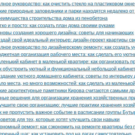
лное руководство: как очистить стекло на пластиковом окне
кие природные заповедники и парки находятся недалеко о
еимущества строительства дома из пенобетона
гко и просто: как создать план дома своими руками
новы создания хорошего дизайна: советы для начинающих
здай свой идеальный интерьер: дизайн-проект квартиры с
лное руководство по дизайнерскому ремонту: как создать 
джетная организация рабочего места: как сделать его ую
ленький кабинет в маленькой квартире: как организовать 
к обустроить уютный и функциональный небольшой кабине
здание уютного домашнего кабинета: советы по интерьеру 
ло места, но много возможностей: как сделать из маленьк
кие архитектурные памятники Кирова считаются самыми д
ные решения для организации хранения хозяйственных п
учшите свою организацию: лучшие практики хранения хозя
к не пропустить важное событие в расписании группы Буты
советов для тех, которые хотят улучшить свои навыки
ономный ремонт: как сэкономить на ремонте квартиры без 
еренный шаг: как установить пол на лагах самостоятельно