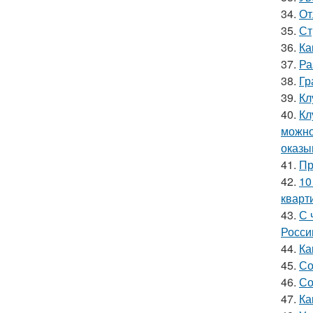
34.
От
35.
Ст
36.
Ка
37.
Ра
38.
Гр
39.
Кл
40.
Кл
можно
оказы
41.
Пр
42.
10
кварт
43.
С 
Росси
44.
Ка
45.
Со
46.
Со
47.
Ка