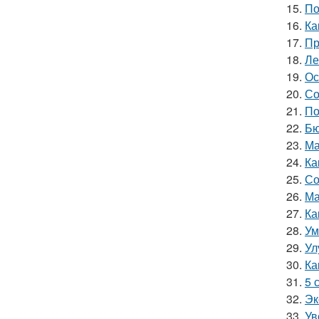
15.
По
16.
Ка
17.
Пр
18.
Ле
19.
Ос
20.
Со
21.
По
22.
Бю
23.
Ма
24.
Ка
25.
Со
26.
Ма
27.
Ка
28.
Ум
29.
Ул
30.
Ка
31.
5 
32.
Эк
33.
Ув