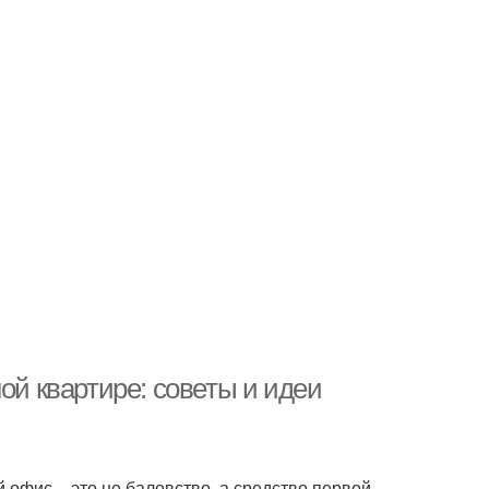
ой квартире: советы и идеи
 офис – это не баловство, а средство первой