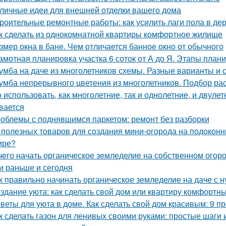
личные идеи для внешней отделки вашего дома
роительные ремонтные работы: как усилить лаги пола в д
к сделать из однокомнатной квартиры комфортное жилище
змер окна в бане. Чем отличается банное окно от обычного
амотная планировка участка 6 соток от А до Я. Этапы план
умба на даче из многолетников схемы. Разные варианты и
умба непрерывного цветения из многолетников. Подбор ра
 использовать, как многолетние, так и однолетние, и двуле
вается
облемы с поднявшимся паркетом: ремонт без разборки
 полезных товаров для создания мини-огорода на подоконни
ире?
чего начать органическое земледелие на собственном огоро
и раньше и сегодня
к правильно начинать органическое земледелие на даче с н
здание уюта: как сделать свой дом или квартиру комфортн
веты для уюта в доме. Как сделать свой дом красивым: 9 п
к сделать газон для ленивых своими руками: простые шаги