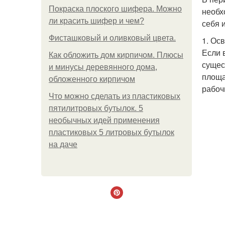
Покраска плоского шифера. Можно
необх
ли красить шифер и чем?
себя 
Фисташковый и оливковый цвета.
1. Ос
Если 
Как обложить дом кирпичом. Плюсы
сущес
и минусы деревянного дома,
площа
обложенного кирпичом
рабоч
Что можно сделать из пластиковых
пятилитровых бутылок. 5
необычных идей применения
пластиковых 5 литровых бутылок
на даче