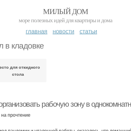
МИЛЫЙ ДОМ
море полезных идей для квартиры и дома
главная
новости
статьи
л в кладовке
есто для откидного
стола
организовать рабочую зону в однокомнатн
. на прочтение
иод пандемии и удаленной работы, оказалось, что домашний