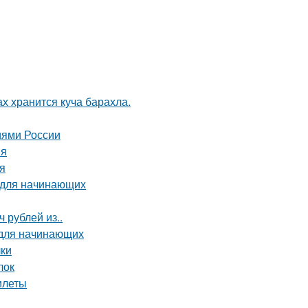
ах хранится куча барахла.
иями России
ия
ия
 для начинающих
 рублей из..
 для начинающих
лки
лок
илеты