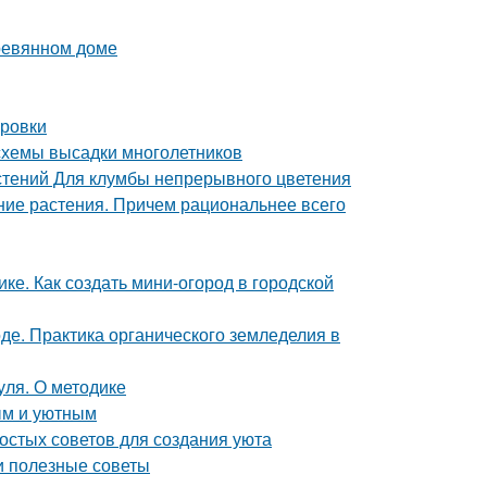
еревянном доме
ировки
 схемы высадки многолетников
стений Для клумбы непрерывного цветения
тние растения. Причем рациональнее всего
ке. Как создать мини-огород в городской
де. Практика органического земледелия в
уля. О методике
ым и уютным
ростых советов для создания уюта
 и полезные советы