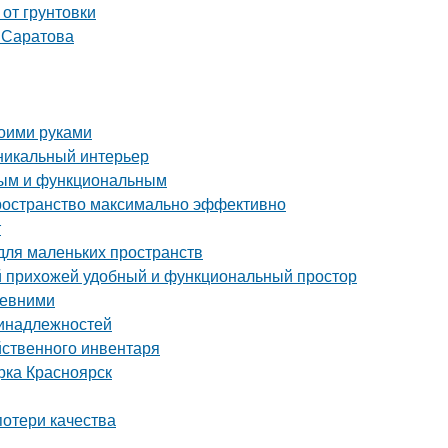
 от грунтовки
т Саратова
воими руками
уникальный интерьер
тным и функциональным
пространство максимально эффективно
т
для маленьких пространств
ой прихожей удобный и функциональный простор
ревними
ринадлежностей
йственного инвентаря
рка Красноярск
потери качества