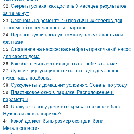
32.
Секреты успеха: как достичь 3 месяцев результатов
за 18 минут
33.
Сэкономь на ремонте: 10 практичных советов для
экономной перепланировки квартиры
34.
Перенос кухни в жилую комнату: возможность или
фантазия
35.
Отопление на насосе: как выбрать правильный насос
для своего дома
36.
Как обеспечить вентиляцию в погребе в гараже
37.
Лучшие циркуляционные насосы для домашних
нужд: наша подборка
38.
Суккуленты в домашних условиях. Советы по уходу
39.
Пластиковое окно в парилке. Расположение и
параметры
40.
В какую сторону должно открываться окно в бане.
Нужно ли окно в парилке?
41.
Какой должен быть размер окон для бани.
Металлопластик