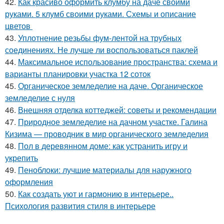
42.
Как красиво оформить клумбу на даче своими
руками. 5 клумб своими руками. Схемы и описание
цветов
43.
Уплотнение резьбы фум-лентой на трубных
соединениях. Не лучше ли воспользоваться паклей
44.
Максимальное использование пространства: схема и
варианты планировки участка 12 соток
45.
Органическое земледелие на даче. Органическое
земледелие с нуля
46.
Внешняя отделка коттеджей: советы и рекомендации
47.
Природное земледелие на дачном участке. Галина
Кизима — проводник в мир органического земледелия
48.
Пол в деревянном доме: как устранить игру и
укрепить
49.
Пеноблоки: лучшие материалы для наружного
оформления
50.
Как создать уют и гармонию в интерьере..
Психология развития стиля в интерьере