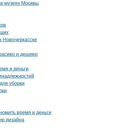
 в музеях Москвы
ков
ющих
в Новочеркасске
расиво и дешево
емя и деньги
ринадлежностей
 для уборки
рки
номить время и деньги
мир дизайна