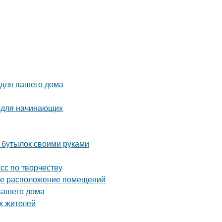
 для вашего дома
о для начинающих
х бутылок своими руками
асс по творчеству
ное расположение помещений
вашего дома
х жителей