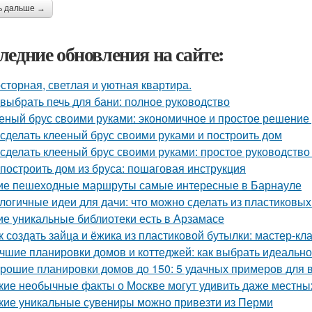
ь дальше →
ледние обновления на сайте:
сторная, светлая и уютная квартира.
 выбрать печь для бани: полное руководство
еный брус своими руками: экономичное и простое решение
 сделать клееный брус своими руками и построить дом
 сделать клееный брус своими руками: простое руководств
 построить дом из бруса: пошаговая инструкция
ие пешеходные маршруты самые интересные в Барнауле
логичные идеи для дачи: что можно сделать из пластиковы
ие уникальные библиотеки есть в Арзамасе
к создать зайца и ёжика из пластиковой бутылки: мастер-кл
чшие планировки домов и коттеджей: как выбрать идеаль
рошие планировки домов до 150: 5 удачных примеров для 
кие необычные факты о Москве могут удивить даже местны
кие уникальные сувениры можно привезти из Перми