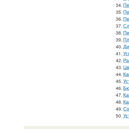
34.
Пе
35.
Пе
36.
Пе
37.
Сл
38.
Пе
39.
Пл
40.
Ди
41.
Уг
42.
Ра
43.
Цв
44.
Ка
45.
Ус
46.
Бю
47.
Ка
48.
Ка
49.
Со
50.
Ус