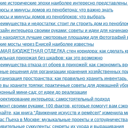
кие исторические эпохи наиболее интересно представлены
юсы и минусы домов из пенобетона: что важно знать
юсы и минусы домов из пеноблоков: что выбрать
еимущества и недостатки: стоит ли строить дом из пенобло
зайн интерьера своими руками: советы и идеи для начина
е находятся лучшие смотровые площадки для фотографий 
кие мосты через Енисей наиболее известны
МАЯ БЮДЖЕТНАЯ ОТДЕЛКА стен коридора: как сделать к
ильная прихожая без шкафов: как это возможно
еимущества отказа от обоев в прихожей: как сэкономить вр
ные решения для организации хранения хозяйственных п
ганизация пространства: как правильно хранить инвентарь
е вы храните тряпки: практичные советы для домашней убо
хонный мини-сад: от идеи до реализации
оектирование интерьера: самостоятельный подход
монт своими руками: 100 фактов, которые помогут вам сэко
найте, как книга "Движение искусств и ремёсел" изменила 
ас Пьеха в Москве: музыкальные проекты и сотрудничества
ивительные суккуленты: секреты их ухода и выращивания