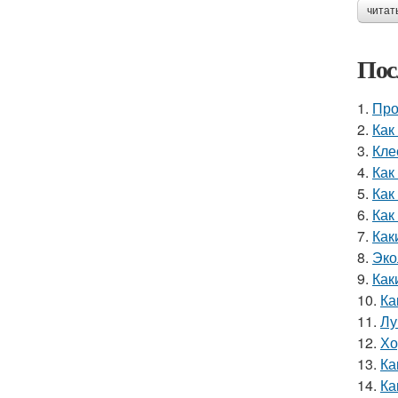
читат
Пос
1.
Про
2.
Как
3.
Кле
4.
Как
5.
Как
6.
Как
7.
Как
8.
Эко
9.
Как
10.
Ка
11.
Лу
12.
Хо
13.
Ка
14.
Ка