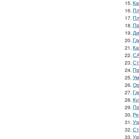
15.
Ка
16.
Пл
17.
Пл
18.
Пр
19.
Ди
20.
Гд
21.
Ка
22.
СА
23.
Ст
24.
Пр
25.
Ум
26.
Ор
27.
Гд
28.
Ку
29.
Пр
30.
Ре
31.
Уз
32.
Ст
33.
Уд