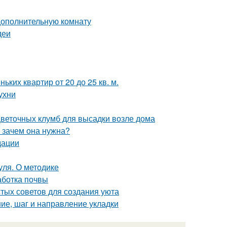
дополнительную комнату
деи
ких квартир от 20 до 25 кв. м.
ухни
цветочных клумб для высадки возле дома
и зачем она нужна?
дации
уля. О методике
аботка почвы
стых советов для создания уюта
ние, шаг и направление укладки