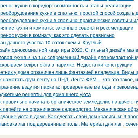
ренос кухни в коридор: возможность и этапы реализации
реоборудование кухни в спальню: простой способ создать 
реоборудование кухни в спальню: практические советы и и
ияние кухни и комнаты: законные советы и рекомендации
ренос кухни в комнату: как это сделать правильно
ан дачного участка 10 соток схемы. Круглый
зайн однокомнатной квартиры 2023. Стильный дизайн малень
ловая кухня 2 на 1.5: современный дизайн для компактной к
скрываем секрет окна в парилке. Недостатки конструкции
етник у дома ограничен лишь фантазией владельца. Виды 
к намотать фум-ленту на ПНД. Лента ФУМ –, что это такое, 
транение вздутия паркета: проверенные методы и рекомен
джетные рецепты для домашнего уюта
к правильно начинать органическое земледелие на даче с н
к перейти на органическое садоводство. Механическая обр
здание уюта в доме. Как сделать свой дом красивым: 9 про
тановка лаг под деревянные полы. Материал для лаг , сече