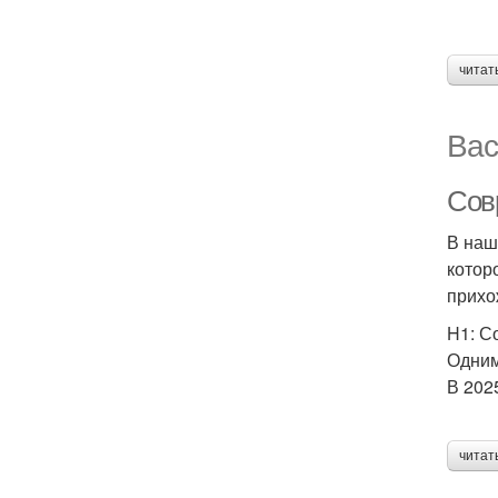
читат
Вас
Сов
В наш
котор
прихо
H1: С
Одним
В 202
читат