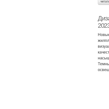
читат
Диз
202
Новые
жилпл
визуа
качес
насыщ
Темны
освещ