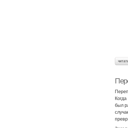
читат
Пер
Переп
Когда
был р
случа
превр