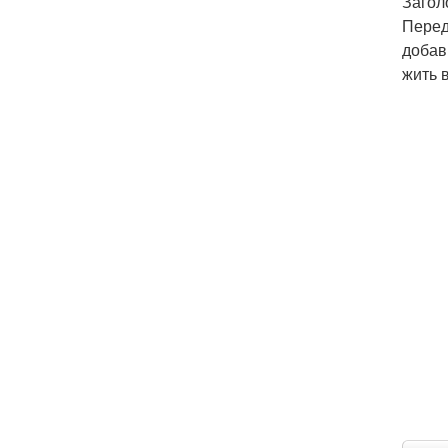
Загол
Перед
добав
жить 