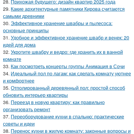
28.
Прихожая будущего: дизайн квартир 2025 года
29.
Какие архитектурные памятники Кирова считаются
самыми древними
30.
Эффективное хранение швабры и пылесоса:
основные принципы
31.
Удобное и эффективное хранение швабр и венек: 20
идей для дома
32.
Укротите швабру и ведро: где хранить их в ванной
комнате
33.
Как посмотреть концерты группы Анимация в Сочи
34.
Идеальный пол по лагам: как сделать комнату уютнее
и комфортнее
35.
Отполированный деревянный пол: простой способ
обновить интерьер квартиры
36.
Переезд в новую квартиру: как правильно
организовать ремонт
37.
Переоборудование кухни в спальню: практические
советы и идеи
38.
Перенос кухни в жилую комнату: законные вопросы и