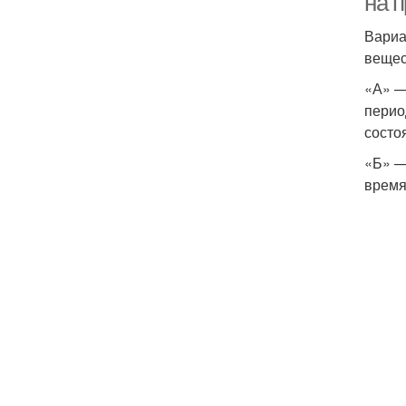
на п
Вариа
вещес
«А» —
перио
состо
«Б» —
время