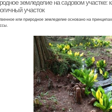
участке
родное земледелие на садовом участке: к
логичный участок
твенное или природное земледелие основано на принципах
ссы.