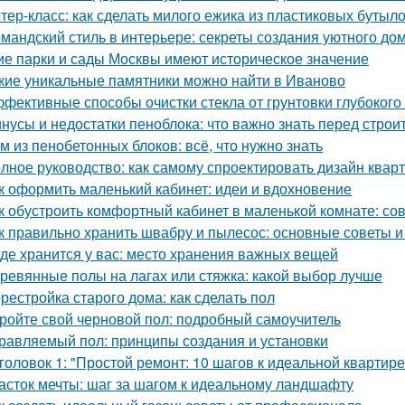
тер-класс: как сделать милого ежика из пластиковых бутыл
мандский стиль в интерьере: секреты создания уютного до
ие парки и сады Москвы имеют историческое значение
кие уникальные памятники можно найти в Иваново
фективные способы очистки стекла от грунтовки глубоког
нусы и недостатки пеноблока: что важно знать перед строи
м из пенобетонных блоков: всё, что нужно знать
лное руководство: как самому спроектировать дизайн квар
к оформить маленький кабинет: идеи и вдохновение
к обустроить комфортный кабинет в маленькой комнате: со
к правильно хранить швабру и пылесос: основные советы 
где хранится у вас: место хранения важных вещей
ревянные полы на лагах или стяжка: какой выбор лучше
рестройка старого дома: как сделать пол
ройте свой черновой пол: подробный самоучитель
равляемый пол: принципы создания и установки
головок 1: "Простой ремонт: 10 шагов к идеальной квартире
асток мечты: шаг за шагом к идеальному ландшафту