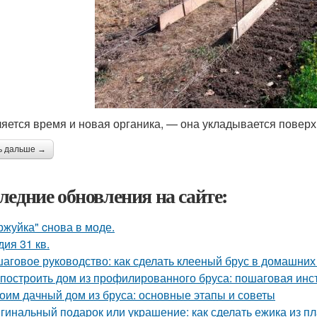
яется время и новая органика, — она укладывается поверх
ь дальше →
ледние обновления на сайте:
ржуйка" cнова в моде.
дия 31 кв.
аговое руководство: как сделать клееный брус в домашних
 построить дом из профилированного бруса: пошаговая инс
оим дачный дом из бруса: основные этапы и советы
гинальный подарок или украшение: как сделать ежика из п