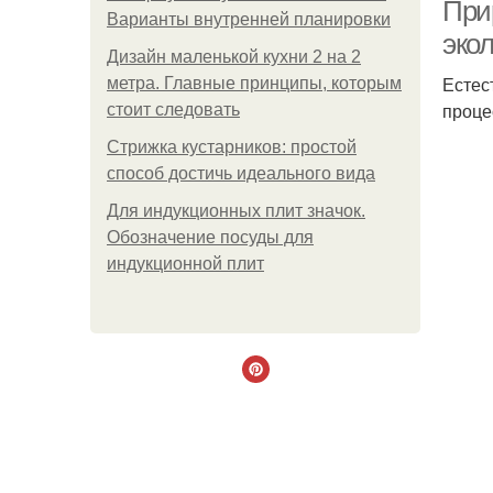
При
Варианты внутренней планировки
эко
Дизайн маленькой кухни 2 на 2
Естес
метра. Главные принципы, которым
проце
стоит следовать
Стрижка кустарников: простой
способ достичь идеального вида
Для индукционных плит значок.
Обозначение посуды для
индукционной плит