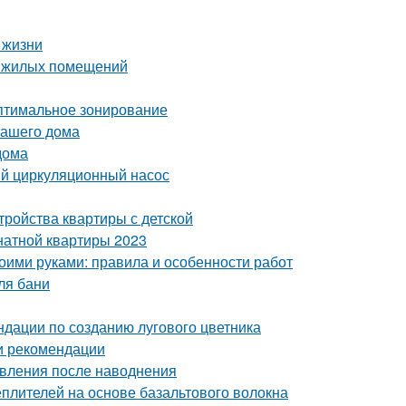
 жизни
е жилых помещений
Оптимальное зонирование
вашего дома
дома
ый циркуляционный насос
тройства квартиры с детской
натной квартиры 2023
воими руками: правила и особенности работ
ля бани
ндации по созданию лугового цветника
 и рекомендации
овления после наводнения
плителей на основе базальтового волокна