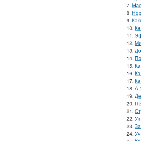
7.
Мас
8.
Нор
9.
Как
10.
Ка
11.
Эф
12.
Ми
13.
До
14.
По
15.
Ка
16.
Ка
17.
Ка
18.
А 
19.
Де
20.
Пе
21.
Ст
22.
Уп
23.
За
24.
Уч