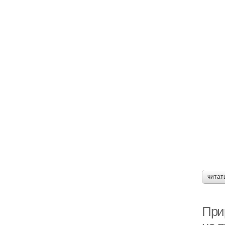
читат
При