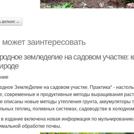
ь дальше →
 может заинтересовать
одное земледелие на садовом участке: кн
рироде
ание
одное ЗемлеДелие на садовом участке. Практика" - настол
е, современные и продуктивные методы выращивания раст
ге описаны новые методы утепления грунта, аккумуляторы те
льных теплиц, поливных системах, садоводстве в холодном и
 в издание включена новая информация по мульчированию, 
имальной обработке почвы.