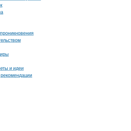
ок
ма
о проникновения
тельством
тиры
веты и идеи
и рекомендации