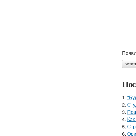
Появл
читат
Пос
1.
"Бу
2.
Сту
3.
Пош
4.
Как
5.
Стр
6.
Ори