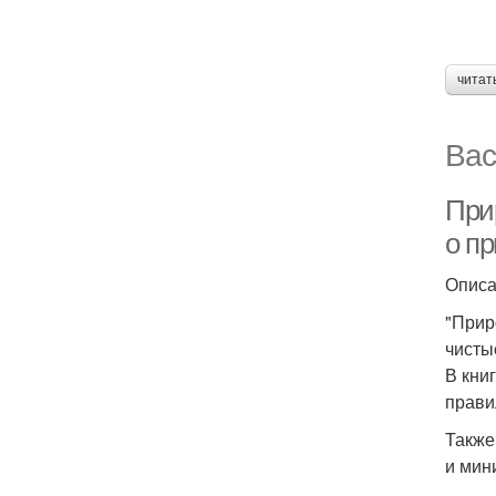
читат
Вас
Прир
о п
Опис
"Прир
чисты
В кни
прави
Также
и мин