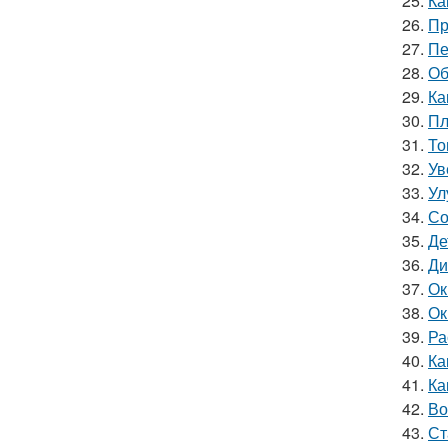
25.
Ка
26.
Пр
27.
Пе
28.
Об
29.
Ка
30.
Пл
31.
То
32.
Ув
33.
Ул
34.
Со
35.
Де
36.
Ди
37.
Ок
38.
Ок
39.
Ра
40.
Ка
41.
Ка
42.
Во
43.
Ст