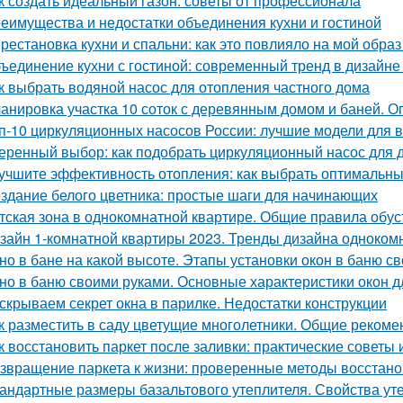
к создать идеальный газон: советы от профессионала
еимущества и недостатки объединения кухни и гостиной
рестановка кухни и спальни: как это повлияло на мой образ
ъединение кухни с гостиной: современный тренд в дизайн
к выбрать водяной насос для отопления частного дома
анировка участка 10 соток с деревянным домом и баней. 
п-10 циркуляционных насосов России: лучшие модели для 
еренный выбор: как подобрать циркуляционный насос для 
учшите эффективность отопления: как выбрать оптимальн
здание белого цветника: простые шаги для начинающих
тская зона в однокомнатной квартире. Общие правила обус
зайн 1-комнатной квартиры 2023. Тренды дизайна одноком
но в бане на какой высоте. Этапы установки окон в баню с
но в баню своими руками. Основные характеристики окон д
скрываем секрет окна в парилке. Недостатки конструкции
к разместить в саду цветущие многолетники. Общие рекоме
к восстановить паркет после заливки: практические советы
звращение паркета к жизни: проверенные методы восстан
андартные размеры базальтового утеплителя. Свойства уте