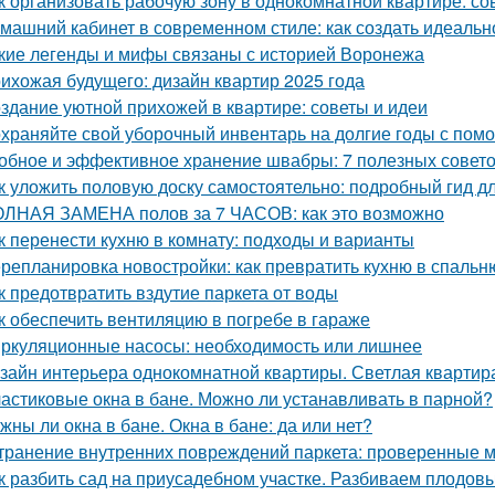
к организовать рабочую зону в однокомнатной квартире: со
машний кабинет в современном стиле: как создать идеальн
кие легенды и мифы связаны с историей Воронежа
ихожая будущего: дизайн квартир 2025 года
здание уютной прихожей в квартире: советы и идеи
храняйте свой уборочный инвентарь на долгие годы с пом
обное и эффективное хранение швабры: 7 полезных совет
к уложить половую доску самостоятельно: подробный гид 
ЛНАЯ ЗАМЕНА полов за 7 ЧАСОВ: как это возможно
к перенести кухню в комнату: подходы и варианты
репланировка новостройки: как превратить кухню в спальн
к предотвратить вздутие паркета от воды
к обеспечить вентиляцию в погребе в гараже
ркуляционные насосы: необходимость или лишнее
зайн интерьера однокомнатной квартиры. Светлая квартира
астиковые окна в бане. Можно ли устанавливать в парной?
жны ли окна в бане. Окна в бане: да или нет?
транение внутренних повреждений паркета: проверенные м
к разбить сад на приусадебном участке. Разбиваем плодов