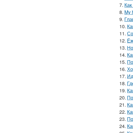
7.
Как
8.
My 
9.
Гла
10.
Ка
11.
Со
12.
Ёж
13.
Но
14.
Ка
15.
По
16.
Хо
17.
Ид
18.
Гд
19.
Ка
20.
По
21.
Ка
22.
Ка
23.
По
24.
Ка