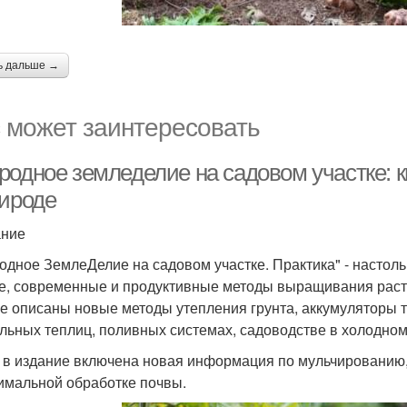
ь дальше →
 может заинтересовать
одное земледелие на садовом участке: кн
рироде
ание
одное ЗемлеДелие на садовом участке. Практика" - настол
е, современные и продуктивные методы выращивания раст
ге описаны новые методы утепления грунта, аккумуляторы те
льных теплиц, поливных системах, садоводстве в холодном и
 в издание включена новая информация по мульчированию, 
имальной обработке почвы.