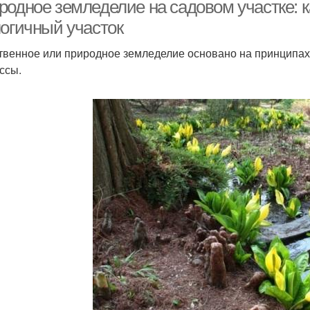
участке
родное земледелие на садовом участке: к
логичный участок
твенное или природное земледелие основано на принципах
ссы.