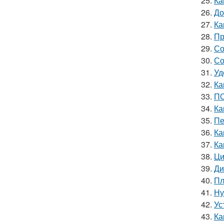
25.
Ка
26.
До
27.
Ка
28.
Пр
29.
Со
30.
Со
31.
Уд
32.
Ка
33.
ПО
34.
Ка
35.
Пе
36.
Ка
37.
Ка
38.
Ци
39.
Ди
40.
Пл
41.
Ну
42.
Ус
43.
Ка