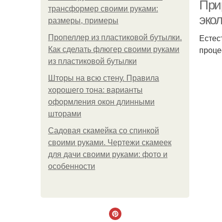
При
трансформер своими руками:
эко
размеры, примеры
Естес
Пропеллер из пластиковой бутылки.
проце
Как сделать флюгер своими руками
из пластиковой бутылки
Шторы на всю стену. Правила
хорошего тона: варианты
оформления окон длинными
шторами
Садовая скамейка со спинкой
своими руками. Чертежи скамеек
для дачи своими руками: фото и
особенности