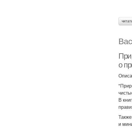
читат
Вас
Прир
о п
Опис
"Прир
чисты
В кни
прави
Также
и мин