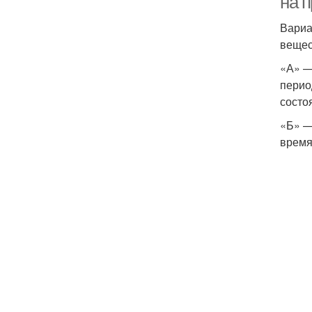
на п
Вариа
вещес
«А» —
перио
состо
«Б» —
время