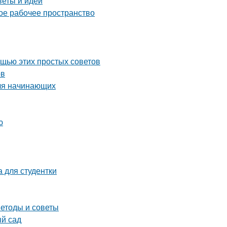
веты и идеи
ое рабочее пространство
ощью этих простых советов
ов
для начинающих
ю
 для студентки
етоды и советы
ый сад