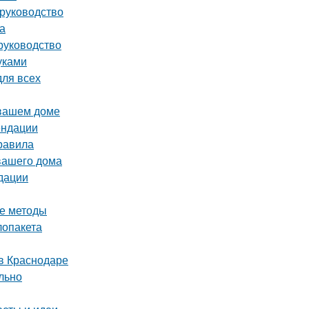
 руководство
а
руководство
уками
для всех
 вашем доме
ендации
равила
вашего дома
дации
ые методы
лопакета
в Краснодаре
льно