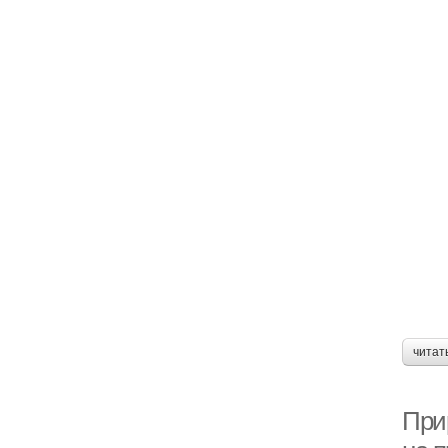
читат
При