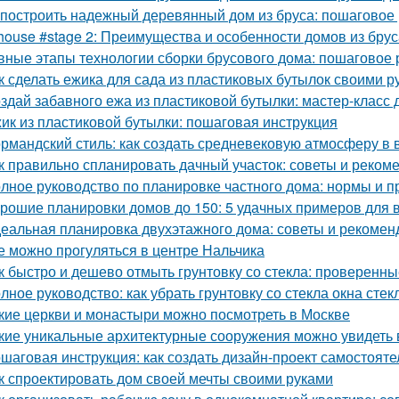
 построить надежный деревянный дом из бруса: пошаговое
house #stage 2: Преимущества и особенности домов из брус
вные этапы технологии сборки брусового дома: пошаговое 
к сделать ежика для сада из пластиковых бутылок своими р
здай забавного ежа из пластиковой бутылки: мастер-класс 
ик из пластиковой бутылки: пошаговая инструкция
рмандский стиль: как создать средневековую атмосферу в
к правильно спланировать дачный участок: советы и реком
лное руководство по планировке частного дома: нормы и п
рошие планировки домов до 150: 5 удачных примеров для 
еальная планировка двухэтажного дома: советы и рекомен
е можно прогуляться в центре Нальчика
к быстро и дешево отмыть грунтовку со стекла: проверенн
лное руководство: как убрать грунтовку со стекла окна стек
кие церкви и монастыри можно посмотреть в Москве
кие уникальные архитектурные сооружения можно увидеть 
шаговая инструкция: как создать дизайн-проект самостояте
к спроектировать дом своей мечты своими руками