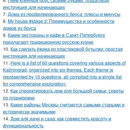
6.
Гнем клееный брус своими руками: пошаговая
инструкция для начинающих
7.
Дома из профилированного бруса: плюсы и минусы
8.
My house #stage 2: Преимущества и особенности
домов из бруса
9.
Какие рестораны и кафе в Санкт-Петербурге
предлагают традиционную русскую кухню
10.
Как сделать ёжика из пластиковой бутылки: простая
инструкция для начинающих
11.
Here is a list of 60 questions covering various aspects of
Kaliningrad, organized into six themes. Each theme is
represented by 10 questions, all compiled into a single list
for comprehensive exploration:
12.
Как спроектировать дом для большой семьи: советы
по планировке
13.
Какие районы Москвы считаются самыми старыми и
исторически значимыми
14.
Дом для дачи и сада: как совместить красоту и
функциональность