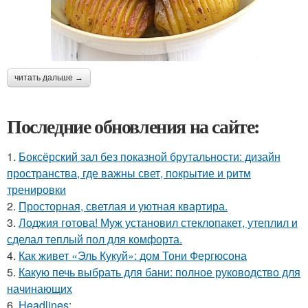
читать дальше →
Последние обновления на сайте:
1.
Боксёрский зал без показной брутальности: дизайн
пространства, где важны свет, покрытие и ритм
тренировки
2.
Просторная, светлая и уютная квартира.
3.
Лоджия готова! Муж установил стеклопакет, утеплил и
сделал теплый пол для комфорта.
4.
Как живет «Эль Кукуй»: дом Тони Фергюсона
5.
Какую печь выбрать для бани: полное руководство для
начинающих
6.
Headlines: