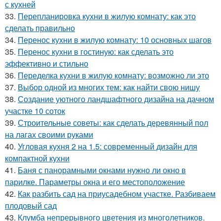
с кухней
33.
Перепланировка кухни в жилую комнату: как это
сделать правильно
34.
Перенос кухни в жилую комнату: 10 основных шагов
35.
Перенос кухни в гостиную: как сделать это
эффективно и стильно
36.
Переделка кухни в жилую комнату: возможно ли это
37.
Выбор одной из многих тем: как найти свою нишу
38.
Создание уютного ландшафтного дизайна на дачном
участке 10 соток
39.
Строительные советы: как сделать деревянный пол
на лагах своими руками
40.
Угловая кухня 2 на 1.5: современный дизайн для
компактной кухни
41.
Баня с панорамными окнами нужно ли окно в
парилке. Параметры окна и его местоположение
42.
Как разбить сад на приусадебном участке. Разбиваем
плодовый сад
43.
Клумба непрерывного цветения из многолетников.