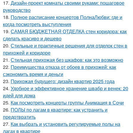
17.
Дизайн-проект комнаты своими руками: пошаговое
руководство
18.
Полное расписание концертов ПолнаЛюбви: где и
когда посмотреть выступления
19.
САМАЯ БЮДЖЕТНАЯ ОТДЕЛКА стен коридора: как
сделать красиво и дешево
20.
Стильные и практичные решения для отделок стен в
прихожей и коридоре
21.
Стильная прихожая без шкафов: как это возможно
22.
Преимущества отказа от обоев в прихожей: как
сэкономить время и деньги
23.
Прихожая будущего: дизайн квартир 2025 года
24.
Удобное и эффективное хранение швабр и венек: 20
идей для дома
25.
Как посмотреть концерты группы Анимация в Сочи
26.
ПОЛЫ по лагам в квартире: как устранить и
предотвратить
27.
Как выбрать и установить регулируемые полы на
лагах в квартире