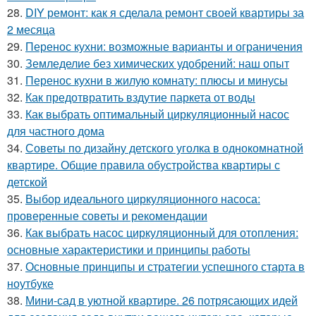
28.
DIY ремонт: как я сделала ремонт своей квартиры за
2 месяца
29.
Перенос кухни: возможные варианты и ограничения
30.
Земледелие без химических удобрений: наш опыт
31.
Перенос кухни в жилую комнату: плюсы и минусы
32.
Как предотвратить вздутие паркета от воды
33.
Как выбрать оптимальный циркуляционный насос
для частного дома
34.
Советы по дизайну детского уголка в однокомнатной
квартире. Общие правила обустройства квартиры с
детской
35.
Выбор идеального циркуляционного насоса:
проверенные советы и рекомендации
36.
Как выбрать насос циркуляционный для отопления:
основные характеристики и принципы работы
37.
Основные принципы и стратегии успешного старта в
ноутбуке
38.
Мини-сад в уютной квартире. 26 потрясающих идей