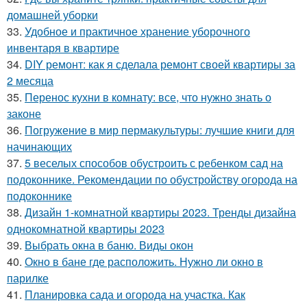
домашней уборки
33.
Удобное и практичное хранение уборочного
инвентаря в квартире
34.
DIY ремонт: как я сделала ремонт своей квартиры за
2 месяца
35.
Перенос кухни в комнату: все, что нужно знать о
законе
36.
Погружение в мир пермакультуры: лучшие книги для
начинающих
37.
5 веселых способов обустроить с ребенком сад на
подоконнике. Рекомендации по обустройству огорода на
подоконнике
38.
Дизайн 1-комнатной квартиры 2023. Тренды дизайна
однокомнатной квартиры 2023
39.
Выбрать окна в баню. Виды окон
40.
Окно в бане где расположить. Нужно ли окно в
парилке
41.
Планировка сада и огорода на участка. Как