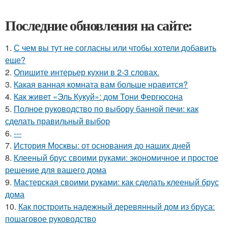
Последние обновления на сайте:
1.
С чем вы тут не согласны или чтобы хотели добавить
еще?
2.
Опишите интерьер кухни в 2-3 словах.
3.
Какая ванная комната вам больше нравится?
4.
Как живет «Эль Кукуй»: дом Тони Фергюсона
5.
Полное руководство по выбору банной печи: как
сделать правильный выбор
6.
---
7.
История Москвы: от основания до наших дней
8.
Клееный брус своими руками: экономичное и простое
решение для вашего дома
9.
Мастерская своими руками: как сделать клееный брус
дома
10.
Как построить надежный деревянный дом из бруса:
пошаговое руководство