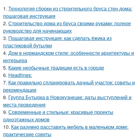
1.
Технология сборки из строительного бруса стен дома:
пошаговая инструкция
2.
Строительство дома из бруса своими руками: полное
руководство для начинающих
3.
Пошаговая инструкция: как сделать ёжика из
пластиковой бутылки
4.
Дом в нормандском стиле: особенности архитектуры и
интерьера
5.
Какие необычные традиции есть в городе
6.
Headlines:
7.
Как правильно спланировать дачный участок: советы и
рекомендации
8.
Группа Бутырка в Новокузнецке: даты выступлений и
места проведения
9.
Современные и стильные: красивые проекты
одноэтажных домов
10.
Как разумно расставить мебель в маленьком доме:
практические советы