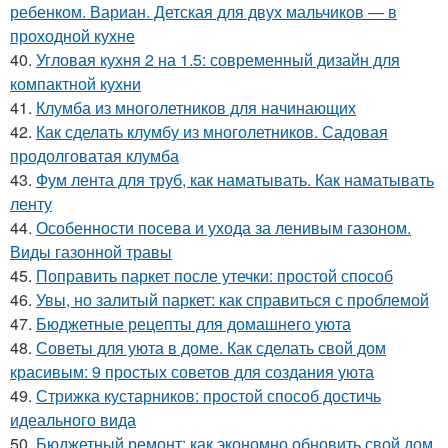
ребенком. Вариан. Детская для двух мальчиков — в
проходной кухне
40.
Угловая кухня 2 на 1.5: современный дизайн для
компактной кухни
41.
Клумба из многолетников для начинающих
42.
Как сделать клумбу из многолетников. Садовая
продолговатая клумба
43.
Фум лента для труб, как наматывать. Как наматывать
ленту
44.
Особенности посева и ухода за ленивым газоном.
Виды газонной травы
45.
Поправить паркет после утечки: простой способ
46.
Увы, но залитый паркет: как справиться с проблемой
47.
Бюджетные рецепты для домашнего уюта
48.
Советы для уюта в доме. Как сделать свой дом
красивым: 9 простых советов для создания уюта
49.
Стрижка кустарников: простой способ достичь
идеального вида
50.
Бюджетный ремонт: как экономно обновить свой дом