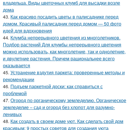
владельца. Виды цветочных клумб для высадки возле
дома
43.
Как красиво посадить цветы в палисаднике перед
домом. Красивый палисадник перед домом — 50 фото
идей для вдохновения
44.
Клумба непрерывного цветения из многолетников.
Подбор растений Для клумбы непрерывного цветения
можно использовать, как многолетние, так и однолетние,
и двулетние растения. Причем рациональнее всего
оказывается
45.
Устранение вздутия паркета: проверенные методы и
рекомендации
46.
Подъем паркетной доски: как справиться с
проблемой
47.
Огород по органическому земледелию. Органическое
земледелие – сад и огород без хлопот для разумно-
ленивых
48.
Как создать в своем доме уют. Как сделать свой дом
красивым: 9 простых советов для создания уюта