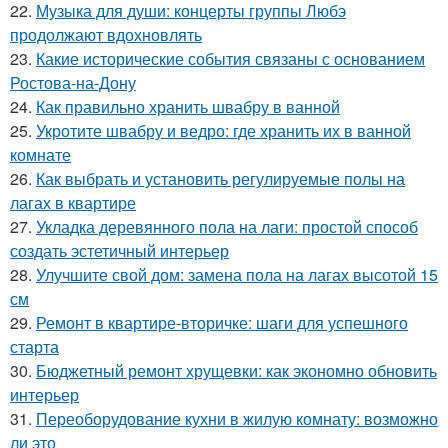
22.
Музыка для души: концерты группы Любэ
продолжают вдохновлять
23.
Какие исторические события связаны с основанием
Ростова-на-Дону
24.
Как правильно хранить швабру в ванной
25.
Укротите швабру и ведро: где хранить их в ванной
комнате
26.
Как выбрать и установить регулируемые полы на
лагах в квартире
27.
Укладка деревянного пола на лаги: простой способ
создать эстетичный интерьер
28.
Улучшите свой дом: замена пола на лагах высотой 15
см
29.
Ремонт в квартире-вторичке: шаги для успешного
старта
30.
Бюджетный ремонт хрущевки: как экономно обновить
интерьер
31.
Переоборудование кухни в жилую комнату: возможно
ли это