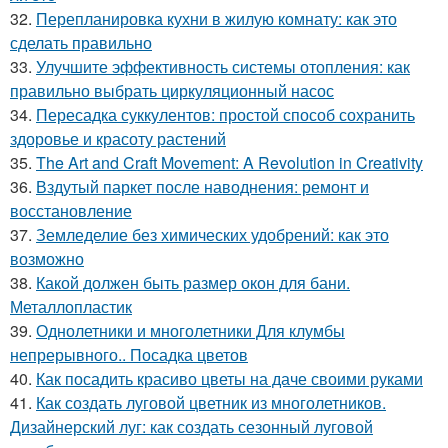
32.
Перепланировка кухни в жилую комнату: как это
сделать правильно
33.
Улучшите эффективность системы отопления: как
правильно выбрать циркуляционный насос
34.
Пересадка суккулентов: простой способ сохранить
здоровье и красоту растений
35.
The Art and Craft Movement: A Revolution in Creativity
36.
Вздутый паркет после наводнения: ремонт и
восстановление
37.
Земледелие без химических удобрений: как это
возможно
38.
Какой должен быть размер окон для бани.
Металлопластик
39.
Однолетники и многолетники Для клумбы
непрерывного.. Посадка цветов
40.
Как посадить красиво цветы на даче своими руками
41.
Как создать луговой цветник из многолетников.
Дизайнерский луг: как создать сезонный луговой