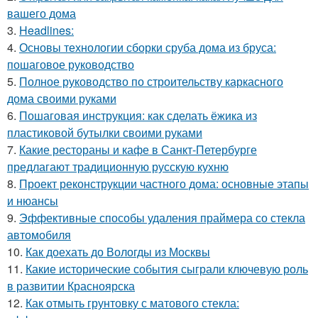
вашего дома
3.
Headlines:
4.
Основы технологии сборки сруба дома из бруса:
пошаговое руководство
5.
Полное руководство по строительству каркасного
дома своими руками
6.
Пошаговая инструкция: как сделать ёжика из
пластиковой бутылки своими руками
7.
Какие рестораны и кафе в Санкт-Петербурге
предлагают традиционную русскую кухню
8.
Проект реконструкции частного дома: основные этапы
и нюансы
9.
Эффективные способы удаления праймера со стекла
автомобиля
10.
Как доехать до Вологды из Москвы
11.
Какие исторические события сыграли ключевую роль
в развитии Красноярска
12.
Как отмыть грунтовку с матового стекла: