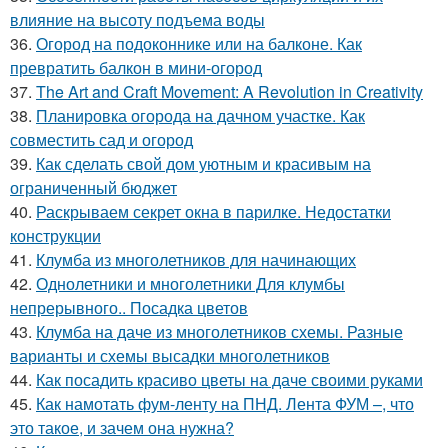
влияние на высоту подъема воды
36.
Огород на подоконнике или на балконе. Как
превратить балкон в мини-огород
37.
The Art and Craft Movement: A Revolution in Creativity
38.
Планировка огорода на дачном участке. Как
совместить сад и огород
39.
Как сделать свой дом уютным и красивым на
ограниченный бюджет
40.
Раскрываем секрет окна в парилке. Недостатки
конструкции
41.
Клумба из многолетников для начинающих
42.
Однолетники и многолетники Для клумбы
непрерывного.. Посадка цветов
43.
Клумба на даче из многолетников схемы. Разные
варианты и схемы высадки многолетников
44.
Как посадить красиво цветы на даче своими руками
45.
Как намотать фум-ленту на ПНД. Лента ФУМ –, что
это такое, и зачем она нужна?