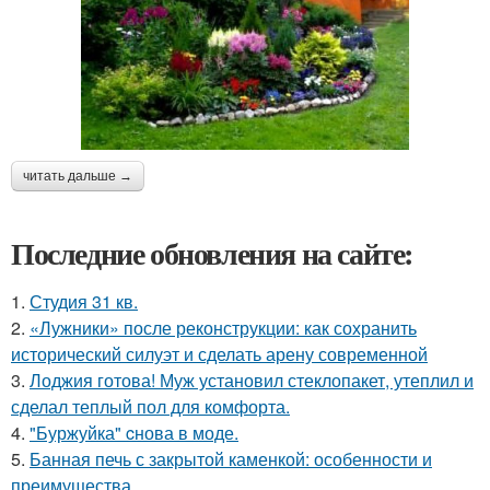
читать дальше →
Последние обновления на сайте:
1.
Студия 31 кв.
2.
«Лужники» после реконструкции: как сохранить
исторический силуэт и сделать арену современной
3.
Лоджия готова! Муж установил стеклопакет, утеплил и
сделал теплый пол для комфорта.
4.
"Буржуйка" cнова в моде.
5.
Банная печь с закрытой каменкой: особенности и
преимущества