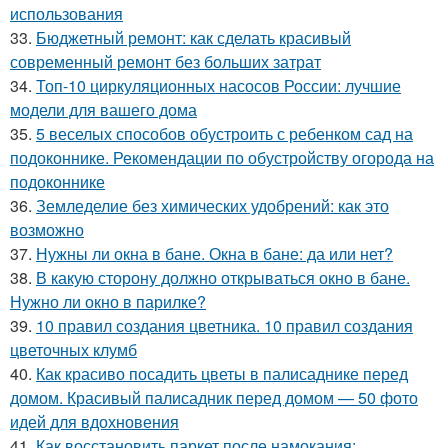
использования
33.
Бюджетный ремонт: как сделать красивый
современный ремонт без больших затрат
34.
Топ-10 циркуляционных насосов России: лучшие
модели для вашего дома
35.
5 веселых способов обустроить с ребенком сад на
подоконнике. Рекомендации по обустройству огорода на
подоконнике
36.
Земледелие без химических удобрений: как это
возможно
37.
Нужны ли окна в бане. Окна в бане: да или нет?
38.
В какую сторону должно открываться окно в бане.
Нужно ли окно в парилке?
39.
10 правил создания цветника. 10 правил создания
цветочных клумб
40.
Как красиво посадить цветы в палисаднике перед
домом. Красивый палисадник перед домом — 50 фото
идей для вдохновения
41.
Как восстановить паркет после намокания: