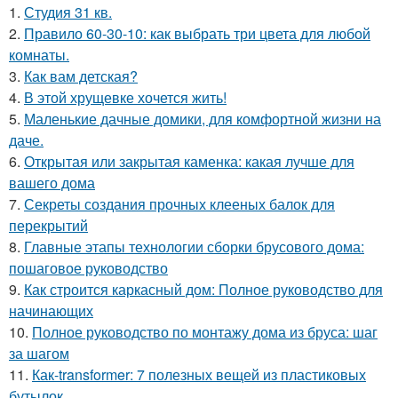
1.
Студия 31 кв.
2.
Правило 60-30-10: как выбрать три цвета для любой
комнаты.
3.
Как вам детская?
4.
В этой хрущевке хочется жить!
5.
Маленькие дачные домики, для комфортной жизни на
даче.
6.
Открытая или закрытая каменка: какая лучше для
вашего дома
7.
Секреты создания прочных клееных балок для
перекрытий
8.
Главные этапы технологии сборки брусового дома:
пошаговое руководство
9.
Как строится каркасный дом: Полное руководство для
начинающих
10.
Полное руководство по монтажу дома из бруса: шаг
за шагом
11.
Как-transformer: 7 полезных вещей из пластиковых
бутылок