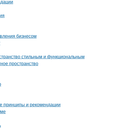
ндации
ция
авления бизнесом
т
остранство стильным и функциональным
тное пространство
о
ные принципы и рекомендации
оме
ь