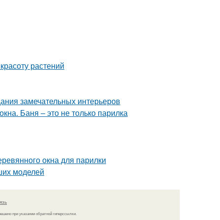
 красоту растений
дания замечательных интерьеров
кна. Баня – это не только парилка
еревянного окна для парилки
ших моделей
язь
решено при указании обратной гиперссылки.