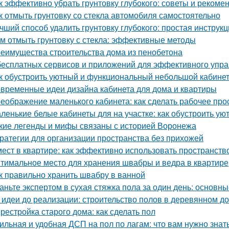
к эффективно убрать грунтовку глубокого: советы и рекоме
к отмыть грунтовку со стекла автомобиля самостоятельно
чший способ удалить грунтовку глубокого: простая инструк
м отмыть грунтовку с стекла: эффективные методы
еимущества строительства дома из пенобетона
бесплатных сервисов и приложений для эффективного упр
к обустроить уютный и функциональный небольшой кабине
временные идеи дизайна кабинета для дома и квартиры
еображение маленького кабинета: как сделать рабочее пр
ленькие белые кабинеты для на участке: как обустроить ую
кие легенды и мифы связаны с историей Воронежа
ратегии для организации пространства без прихожей
мест в квартире: как эффективно использовать пространств
тимальное место для хранения швабры и ведра в квартире
к правильно хранить швабру в ванной
аньте экспертом в сухая стяжка пола за один день: основ
 идеи до реализации: строительство полов в деревянном д
рестройка старого дома: как сделать пол
ильная и удобная ДСП на пол по лагам: что вам нужно знат