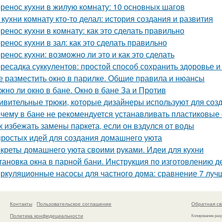
ренос кухни в жилую комнату: 10 основных шагов
 кухни комнату кто-то делал: история создания и развития
ренос кухни в комнату: как это сделать правильно
ренос кухни в зал: как это сделать правильно
ренос кухни: возможно ли это и как это сделать
ресадка суккулентов: простой способ сохранить здоровье и
е разместить окно в парилке. Общие правила и нюансы
жно ли окно в бане. Окно в бане За и Против
ивительные трюки, которые дизайнеры используют для соз
чему в бане не рекомендуется устанавливать пластиковые о
к избежать замены паркета, если он вздулся от воды
простых идей для создания домашнего уюта
креты домашнего уюта своими руками. Идеи для кухни
тановка окна в парной бани. Инструкция по изготовлению д
ркуляционные насосы для частного дома: сравнение 7 луч
Контакты
Пользовательское соглашение
Обратная св
Политика конфидециальности
Копирование раз