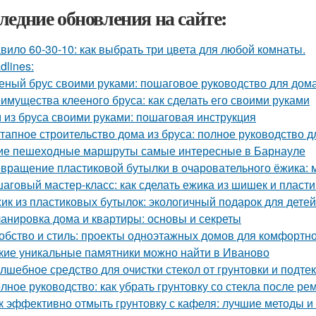
ледние обновления на сайте:
вило 60-30-10: как выбрать три цвета для любой комнаты.
dlines:
еный брус своими руками: пошаговое руководство для дом
имущества клееного бруса: как сделать его своими руками
 из бруса своими руками: пошаговая инструкция
тапное строительство дома из бруса: полное руководство 
ие пешеходные маршруты самые интересные в Барнауле
вращение пластиковой бутылки в очаровательного ёжика: 
аговый мастер-класс: как сделать ежика из шишек и пласт
ик из пластиковых бутылок: экологичный подарок для детей
анировка дома и квартиры: основы и секреты
обство и стиль: проекты одноэтажных домов для комфортн
кие уникальные памятники можно найти в Иваново
лшебное средство для очистки стекол от грунтовки и подте
лное руководство: как убрать грунтовку со стекла после ре
к эффективно отмыть грунтовку с кафеля: лучшие методы и