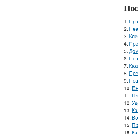
Пос
1.
Пра
2.
Hea
3.
Кле
4.
Пре
5.
Дом
6.
Поэ
7.
Как
8.
Пре
9.
Пош
10.
Ёж
11.
Пл
12.
Уд
13.
Ка
14.
Во
15.
По
16.
Ка