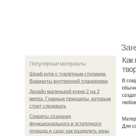
Зан
Как 
Популярные материалы
твор
Шкаф купе с туалетным столиком.
В сов
Варианты внутренней планировки
обычн
Дизайн маленькой кухни 2 на 2
созда
метра. Главные принципы, которым
любов
стоит следовать
Секреты создания
Матер
функционального и эстетичного
Для с
огорода и сада: как разделить зоны