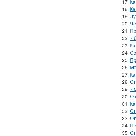
17.
Ка
18.
Ка
19.
Лу
20.
Че
21.
Пр
22.
7 
23.
Ка
24.
Со
25.
Пр
26.
Ма
27.
Ка
28.
Ст
29.
7 
30.
Оп
31.
Ка
32.
Ст
33.
От
34.
Пе
35.
Ст