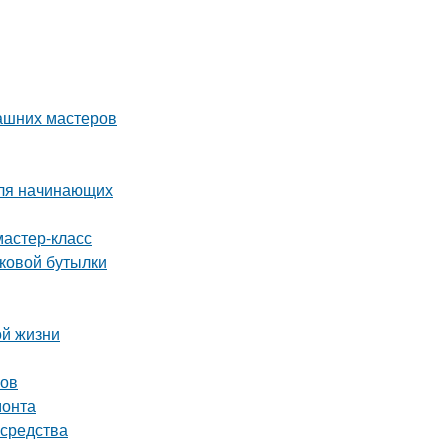
ашних мастеров
для начинающих
мастер-класс
иковой бутылки
ой жизни
ков
монта
 средства