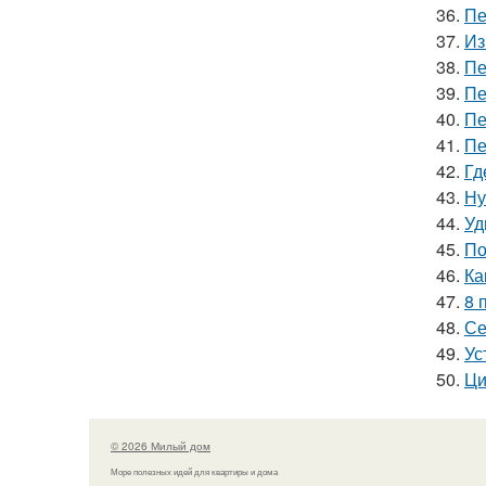
36.
Пе
37.
Из
38.
Пе
39.
Пе
40.
Пе
41.
Пе
42.
Гд
43.
Ну
44.
Уд
45.
По
46.
Ка
47.
8 
48.
Се
49.
Ус
50.
Ци
© 2026 Милый дом
Море полезных идей для квартиры и дома