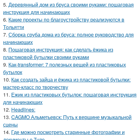
5.
Деревянный дом из бруса своими руками: пошаговая
инструкция для начинающих
6.
Какие проекты по благоустройству реализуются в
Тольятти
7.
Сборка сруба дома из бруса: полное руководство для
начинающих
8.
Пошаговая инструкция: как сделать ёжика из
пластиковой бутылки своими руками
9.
Как-transformer: 7 полезных вещей из пластиковых
бутылок
10.
Как создать зайца и ёжика из пластиковой бутылки:
мастер-класс по творчеству
11.
Ежик из пластиковых бутылок: пошаговая инструкция
для начинающих
12.
Headlines:
13.
CAGMO Альметьевск: Путь к вершине музыкальной
сцены
14.
Где можно посмотреть старинные фотографии и
документы о Туле