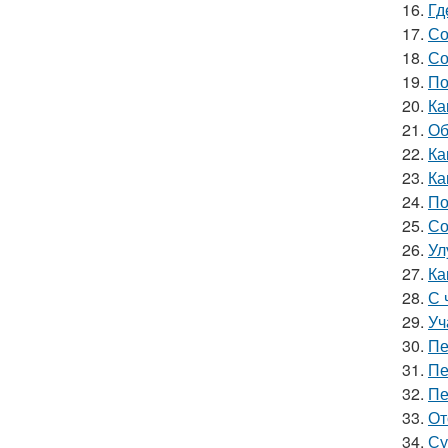
16.
Гд
17.
Со
18.
Со
19.
По
20.
Ка
21.
Об
22.
Ка
23.
Ка
24.
По
25.
Со
26.
Ул
27.
Ка
28.
С 
29.
Уч
30.
Пе
31.
Пе
32.
Пе
33.
От
34.
Су