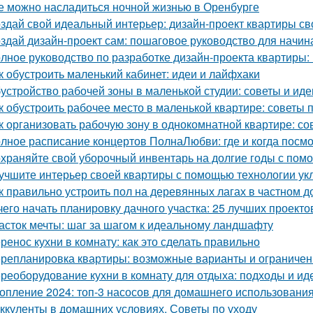
е можно насладиться ночной жизнью в Оренбурге
здай свой идеальный интерьер: дизайн-проект квартиры с
здай дизайн-проект сам: пошаговое руководство для начи
лное руководство по разработке дизайн-проекта квартиры:
к обустроить маленький кабинет: идеи и лайфхаки
устройство рабочей зоны в маленькой студии: советы и иде
к обустроить рабочее место в маленькой квартире: советы 
к организовать рабочую зону в однокомнатной квартире: со
лное расписание концертов ПолнаЛюбви: где и когда посм
храняйте свой уборочный инвентарь на долгие годы с пом
учшите интерьер своей квартиры с помощью технологии ук
к правильно устроить пол на деревянных лагах в частном д
чего начать планировку дачного участка: 25 лучших проекто
асток мечты: шаг за шагом к идеальному ландшафту
ренос кухни в комнату: как это сделать правильно
репланировка квартиры: возможные варианты и ограничен
реоборудование кухни в комнату для отдыха: подходы и ид
опление 2024: топ-3 насосов для домашнего использовани
ккуленты в домашних условиях. Советы по уходу