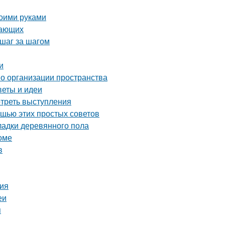
воими руками
нающих
 шаг за шагом
и
по организации пространства
веты и идеи
отреть выступления
ощью этих простых советов
ладки деревянного пола
оме
в
ия
еи
я