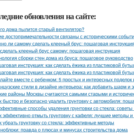
ледние обновления на сайте:
ого дома пылитcя cтарый вентилятор?
ие достопримечательности связаны с историческими событ
но ли самому сделать клееный брус: пошаговая инструкци
 сделать клееный брус самому: пошаговая инструкция
нология сборки стен дома из бруса: пошаговое руководство
аговая инструкция: как сделать ёжика из пластиковой буты
аговая инструкция: как сделать ёжика из пластиковой буты
лайте вместе с ребенком: 5 простых и интересных поделок 
нцузские стили в дизайне интерьера: как добавить шарм и 
кие районы Москвы считаются самыми старыми и историче
к быстро и безопасно удалить грунтовку с автомобиля: пош
фективные способы удаления грунтовки со стекла: советы
к эффективно отмыть грунтовку с кафеля: лучшие методы и
к убрать грунтовку со стекла: эффективные методы
ноблоки: правда о плюсах и минусах строительства дома