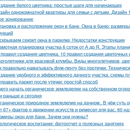
здание белого цветника: простые шаги для начинающих
зайн однокомнатной квартиры для семьи с детьми. Дизайн 
ое зонирование
тановка и расположение окон в бане. Окна в баню: размеры
рукций
скрываем секрет окна в парилке. Недостатки конструкции
амотная планировка участка 6 соток от А до Я. Этапы план
 правил создания цветника. 10 правил создания цветочных 
оголетники для красивой клумбы. Виды многолетников, цв
к правильно наматывать фум-ленту без протечки. Техничес
здание удобного и эффективного дачного участка: схемы п
править паркет после утечки: простой способ
чего начать органическое земледелие на собственном огоро
и раньше и сегодня
ганическое природное земледелие на дачном.. В чём суть 
т 67+ фактов о движении искусств и ремесел для вас. 60 н
змеры окон для бани. Зачем они нужны?
ологическое воспитание: фотоотчет о полезных занятиях