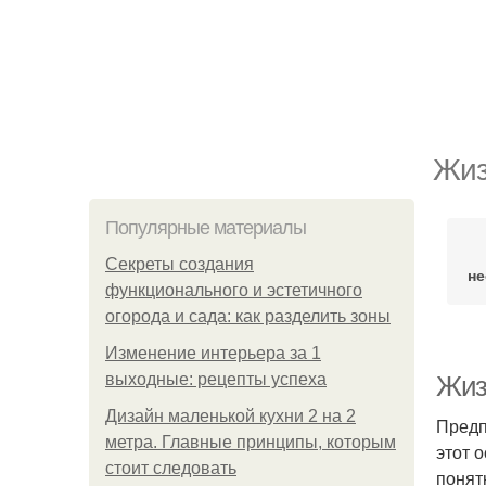
Жиз
Популярные материалы
Секреты создания
не
функционального и эстетичного
огорода и сада: как разделить зоны
Изменение интерьера за 1
выходные: рецепты успеха
Жиз
Дизайн маленькой кухни 2 на 2
Предп
метра. Главные принципы, которым
этот 
стоит следовать
понят