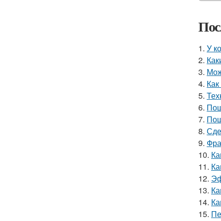
Пос
1.
У к
2.
Как
3.
Мож
4.
Как
5.
Тех
6.
Пош
7.
Пош
8.
Сде
9.
Фра
10.
Ка
11.
Ка
12.
Эф
13.
Ка
14.
Ка
15.
Пе