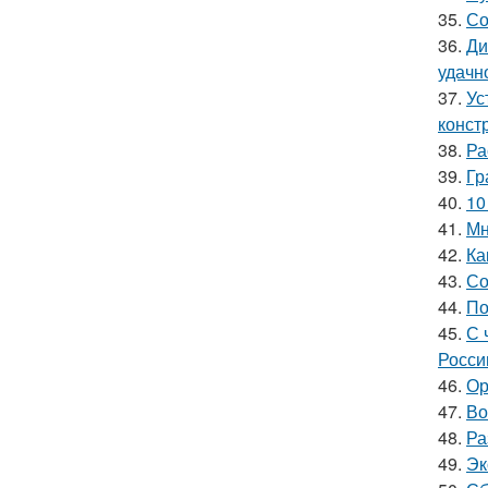
35.
Со
36.
Ди
удачн
37.
Ус
конст
38.
Ра
39.
Гр
40.
10
41.
Мн
42.
Ка
43.
Со
44.
По
45.
С 
Росси
46.
Ор
47.
Во
48.
Ра
49.
Эк