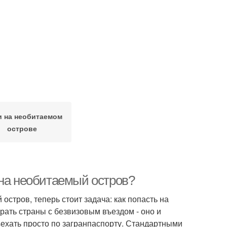
 на необитаемом
острове
 на необитаемый остров?
стров, теперь стоит задача: как попасть на
рать страны с безвизовым въездом - оно и
ъехать просто по загранпаспорту. Стандартными