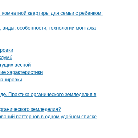
1 комнатной квартиры для семьи с ребенком:
, виды, особенности, технологии монтажа
ировки
клумб
етущих весной
кие характеристики
ланировки
де. Практика органического земледелия в
органического земледелия?
азваний паттернов в одном удобном списке