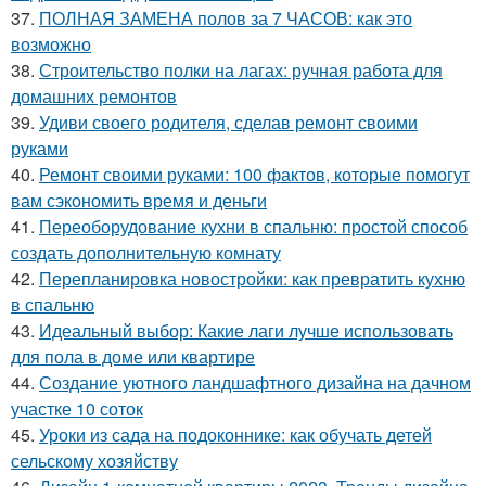
37.
ПОЛНАЯ ЗАМЕНА полов за 7 ЧАСОВ: как это
возможно
38.
Строительство полки на лагах: ручная работа для
домашних ремонтов
39.
Удиви своего родителя, сделав ремонт своими
руками
40.
Ремонт своими руками: 100 фактов, которые помогут
вам сэкономить время и деньги
41.
Переоборудование кухни в спальню: простой способ
создать дополнительную комнату
42.
Перепланировка новостройки: как превратить кухню
в спальню
43.
Идеальный выбор: Какие лаги лучше использовать
для пола в доме или квартире
44.
Создание уютного ландшафтного дизайна на дачном
участке 10 соток
45.
Уроки из сада на подоконнике: как обучать детей
сельскому хозяйству