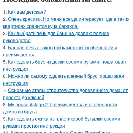
1.
Как вам детская?
2.
Очень красиво. Но меня всегда интересует, где в таких
квартирах хранится куча барахла.
3.
Как выбрать печь для бани на дровах: полное
руководство
4.
Банная печь с закрытой каменкой: особенности и
преимущества
5.
Как сделать брус из доски своими руками: пошаговая
инструкция
6.
Можно ли самому сделать клееный брус: пошаговая
инструкция
7.
Основные этапы строительства деревянного дома: от
проекта до ключей
8.
My house #stage 2: Преимущества и особенности
домов из бруса
9.
Как сделать ежика из пластиковой бутылки своими
руками: простая инструкция
10.
Какие рестораны и кафе в Санкт-Петербурге