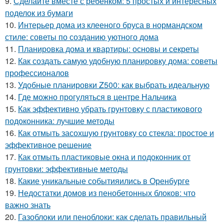
9.
Сделайте вместе с ребенком: 5 простых и интересных
поделок из бумаги
10.
Интерьер дома из клееного бруса в нормандском
стиле: советы по созданию уютного дома
11.
Планировка дома и квартиры: основы и секреты
12.
Как создать самую удобную планировку дома: советы
профессионалов
13.
Удобные планировки Z500: как выбрать идеальную
14.
Где можно прогуляться в центре Нальчика
15.
Как эффективно убрать грунтовку с пластикового
подоконника: лучшие методы
16.
Как отмыть засохшую грунтовку со стекла: простое и
эффективное решение
17.
Как отмыть пластиковые окна и подоконник от
грунтовки: эффективные методы
18.
Какие уникальные событияились в Оренбурге
19.
Недостатки домов из пенобетонных блоков: что
важно знать
20.
Газоблоки или пеноблоки: как сделать правильный