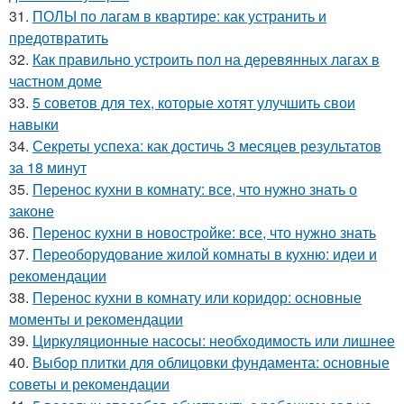
31.
ПОЛЫ по лагам в квартире: как устранить и
предотвратить
32.
Как правильно устроить пол на деревянных лагах в
частном доме
33.
5 советов для тех, которые хотят улучшить свои
навыки
34.
Секреты успеха: как достичь 3 месяцев результатов
за 18 минут
35.
Перенос кухни в комнату: все, что нужно знать о
законе
36.
Перенос кухни в новостройке: все, что нужно знать
37.
Переоборудование жилой комнаты в кухню: идеи и
рекомендации
38.
Перенос кухни в комнату или коридор: основные
моменты и рекомендации
39.
Циркуляционные насосы: необходимость или лишнее
40.
Выбор плитки для облицовки фундамента: основные
советы и рекомендации