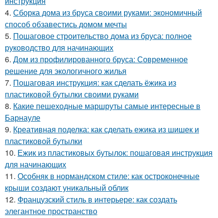
инструкция
4.
Сборка дома из бруса своими руками: экономичный
способ обзавестись домом мечты
5.
Пошаговое строительство дома из бруса: полное
руководство для начинающих
6.
Дом из профилированного бруса: Современное
решение для экологичного жилья
7.
Пошаговая инструкция: как сделать ёжика из
пластиковой бутылки своими руками
8.
Какие пешеходные маршруты самые интересные в
Барнауле
9.
Креативная поделка: как сделать ежика из шишек и
пластиковой бутылки
10.
Ежик из пластиковых бутылок: пошаговая инструкция
для начинающих
11.
Особняк в нормандском стиле: как остроконечные
крыши создают уникальный облик
12.
Французский стиль в интерьере: как создать
элегантное пространство