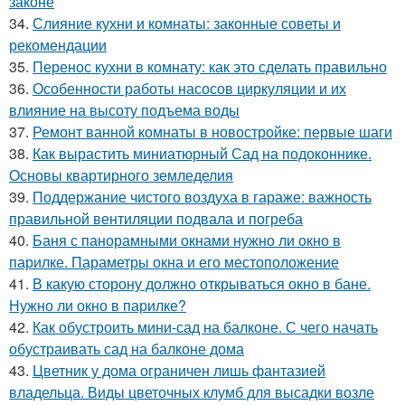
законе
34.
Слияние кухни и комнаты: законные советы и
рекомендации
35.
Перенос кухни в комнату: как это сделать правильно
36.
Особенности работы насосов циркуляции и их
влияние на высоту подъема воды
37.
Ремонт ванной комнаты в новостройке: первые шаги
38.
Как вырастить миниатюрный Сад на подоконнике.
Основы квартирного земледелия
39.
Поддержание чистого воздуха в гараже: важность
правильной вентиляции подвала и погреба
40.
Баня с панорамными окнами нужно ли окно в
парилке. Параметры окна и его местоположение
41.
В какую сторону должно открываться окно в бане.
Нужно ли окно в парилке?
42.
Как обустроить мини-сад на балконе. С чего начать
обустраивать сад на балконе дома
43.
Цветник у дома ограничен лишь фантазией
владельца. Виды цветочных клумб для высадки возле