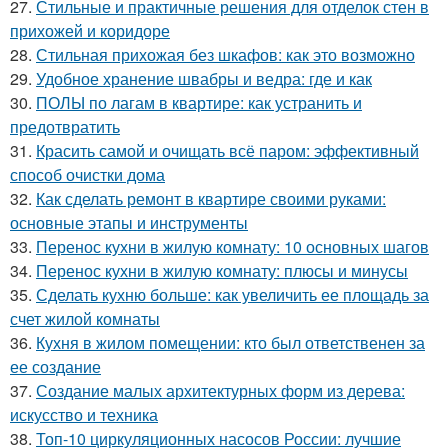
27.
Стильные и практичные решения для отделок стен в
прихожей и коридоре
28.
Стильная прихожая без шкафов: как это возможно
29.
Удобное хранение швабры и ведра: где и как
30.
ПОЛЫ по лагам в квартире: как устранить и
предотвратить
31.
Красить самой и очищать всё паром: эффективный
способ очистки дома
32.
Как сделать ремонт в квартире своими руками:
основные этапы и инструменты
33.
Перенос кухни в жилую комнату: 10 основных шагов
34.
Перенос кухни в жилую комнату: плюсы и минусы
35.
Сделать кухню больше: как увеличить ее площадь за
счет жилой комнаты
36.
Кухня в жилом помещении: кто был ответственен за
ее создание
37.
Создание малых архитектурных форм из дерева:
искусство и техника
38.
Топ-10 циркуляционных насосов России: лучшие