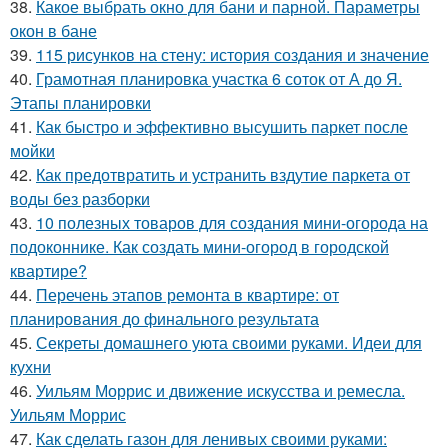
38.
Какое выбрать окно для бани и парной. Параметры
окон в бане
39.
115 рисунков на стену: история создания и значение
40.
Грамотная планировка участка 6 соток от А до Я.
Этапы планировки
41.
Как быстро и эффективно высушить паркет после
мойки
42.
Как предотвратить и устранить вздутие паркета от
воды без разборки
43.
10 полезных товаров для создания мини-огорода на
подоконнике. Как создать мини-огород в городской
квартире?
44.
Перечень этапов ремонта в квартире: от
планирования до финального результата
45.
Секреты домашнего уюта своими руками. Идеи для
кухни
46.
Уильям Моррис и движение искусства и ремесла.
Уильям Моррис
47.
Как сделать газон для ленивых своими руками: