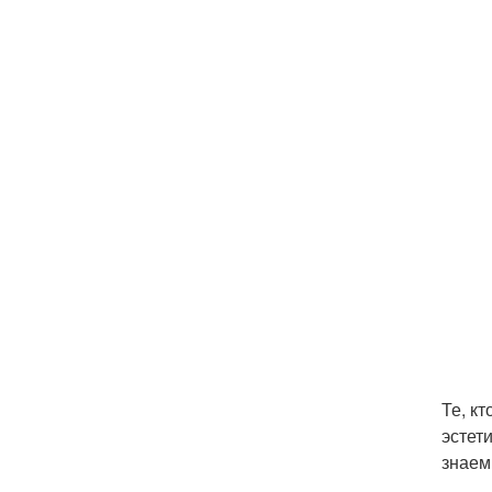
Те, к
эстет
знаем