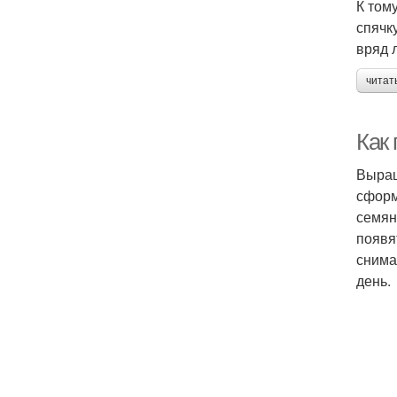
К том
спячк
вряд 
читат
Как 
Выращ
сформ
семян
появя
снима
день.