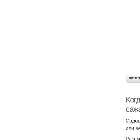
читат
Ког
саж
Садов
или в
Рассм