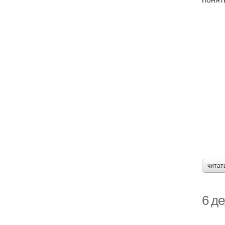
читат
6 де