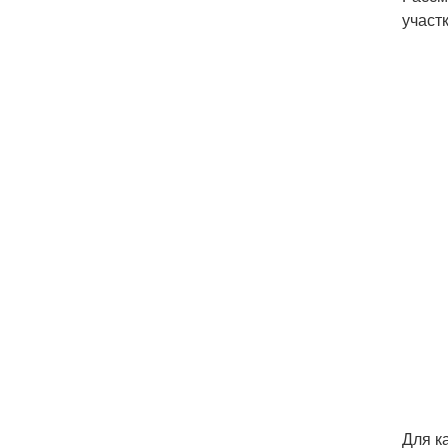
участк
Для к