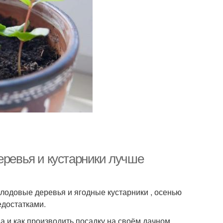
еревья и кустарники лучше
лодовые деревья и ягодные кустарники , осенью
едостатками.
а и как производить посадку на своём дачном