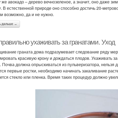
у же авокадо – дерево вечнозеленое, а значит, оно даже зим
у. В естественной природе оно способно достичь 20-метрово
ли возможно, да и не нужно.
ь дальше →
правильно ухаживать за гранатами. Уход
ивание граната дома подразумевает следование ряду меро
ировать красивую крону и дождаться плодов. Ухаживать за 
. Почва должна опрыскиваться из пульверизатора, нельзя д
тся первые ростки, необходимо начинать закаливание растен
ется стекло или пленка. Время таких процедур должно увел