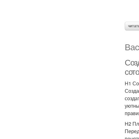
читат
Вас
Созд
сото
H1 Со
Созда
созда
уютны
прави
H2 Пл
Перед
понят