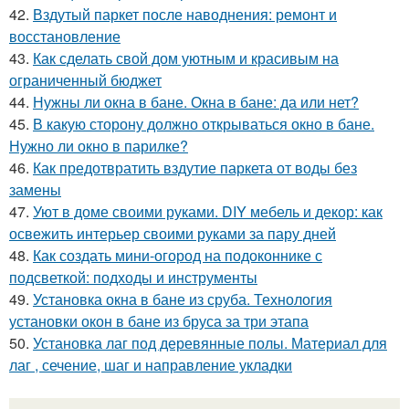
42.
Вздутый паркет после наводнения: ремонт и
восстановление
43.
Как сделать свой дом уютным и красивым на
ограниченный бюджет
44.
Нужны ли окна в бане. Окна в бане: да или нет?
45.
В какую сторону должно открываться окно в бане.
Нужно ли окно в парилке?
46.
Как предотвратить вздутие паркета от воды без
замены
47.
Уют в доме своими руками. DIY мебель и декор: как
освежить интерьер своими руками за пару дней
48.
Как создать мини-огород на подоконнике с
подсветкой: подходы и инструменты
49.
Установка окна в бане из сруба. Технология
установки окон в бане из бруса за три этапа
50.
Установка лаг под деревянные полы. Материал для
лаг , сечение, шаг и направление укладки