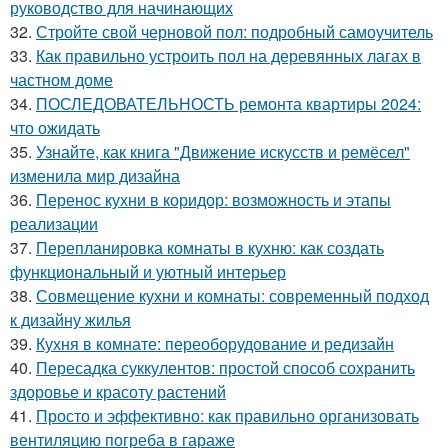
руководство для начинающих
32.
Стройте свой черновой пол: подробный самоучитель
33.
Как правильно устроить пол на деревянных лагах в
частном доме
34.
ПОСЛЕДОВАТЕЛЬНОСТЬ ремонта квартиры 2024:
что ожидать
35.
Узнайте, как книга "Движение искусств и ремёсел"
изменила мир дизайна
36.
Перенос кухни в коридор: возможность и этапы
реализации
37.
Перепланировка комнаты в кухню: как создать
функциональный и уютный интерьер
38.
Совмещение кухни и комнаты: современный подход
к дизайну жилья
39.
Кухня в комнате: переоборудование и редизайн
40.
Пересадка суккулентов: простой способ сохранить
здоровье и красоту растений
41.
Просто и эффективно: как правильно организовать
вентиляцию погреба в гараже