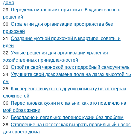
дома
29.
Переделка маленьких прихожих: 5 удивительных
решений
30.
Стратегии для организации пространства без
прихожей
31.
Создание уютной прихожей в квартире: советы и
идеи
32.
Умные решения для организации хранения
хозяйственных принадлежностей
33.
Стройте свой черновой пол: подробный самоучитель
34.
Улучшите свой дом: замена пола на лагах высотой 15
см
35.
Как перенести кухню в другую комнату без потерь и
сложностей
36.
Перестановка кухни и спальни: как это повлияло на
мой образ жизни
37.
Безопасно и легально: перенос кухни без проблем
38.
Отопление на насосе: как выбрать правильный насос
для своего дома