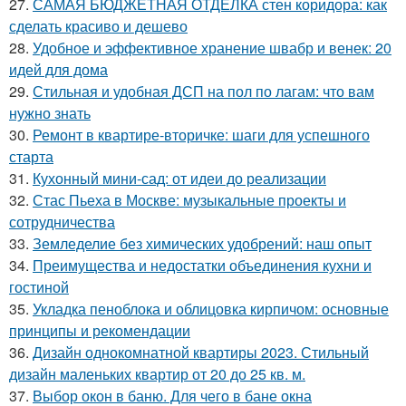
27.
САМАЯ БЮДЖЕТНАЯ ОТДЕЛКА стен коридора: как
сделать красиво и дешево
28.
Удобное и эффективное хранение швабр и венек: 20
идей для дома
29.
Стильная и удобная ДСП на пол по лагам: что вам
нужно знать
30.
Ремонт в квартире-вторичке: шаги для успешного
старта
31.
Кухонный мини-сад: от идеи до реализации
32.
Стас Пьеха в Москве: музыкальные проекты и
сотрудничества
33.
Земледелие без химических удобрений: наш опыт
34.
Преимущества и недостатки объединения кухни и
гостиной
35.
Укладка пеноблока и облицовка кирпичом: основные
принципы и рекомендации
36.
Дизайн однокомнатной квартиры 2023. Стильный
дизайн маленьких квартир от 20 до 25 кв. м.
37.
Выбор окон в баню. Для чего в бане окна