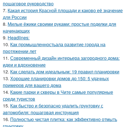
пошаговое руководство
7.
Какая история Красной площади и каково её значение
для России
8.
Милые ёжики своими руками: простые поделки для
начинающих
9.
Headlines:
10.
Как промышленностьала развитие города на
протяжении лет
11.
Современный дизайн интерьера загородного дома:
идеи и вдохновение
12.
Как сделать дом идеальным: 19 правил планировки
13.
Хорошие планировки домов до 150: 5 удачных
примеров для вашего дома
14.
Какие парки и скверы в Чите самые популярные
среди туристов
15.
Как быстро и безопасно удалить грунтовку с
автомобиля: пошаговая инструкция
16.
Полностью чистая плитка: как эффективно отмыть
грунтовку