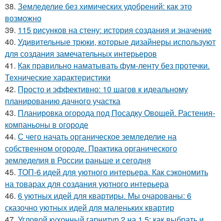
38.
Земледелие без химических удобрений: как это
возможно
39.
115 рисунков на стену: история создания и значение
40.
Удивительные трюки, которые дизайнеры используют
для создания замечательных интерьеров
41.
Как правильно наматывать фум-ленту без протечки.
Технические характеристики
42.
Просто и эффективно: 10 шагов к идеальному
планированию дачного участка
43.
Планировка огорода под Посадку Овощей. Растения-
компаньоны в огороде
44.
С чего начать органическое земледелие на
собственном огороде. Практика органического
земледелия в России раньше и сегодня
45.
ТОП-6 идей для уютного интерьера. Как сэкономить
на товарах для создания уютного интерьера
46.
6 уютных идей для квартиры. Мы очарованы: 6
сказочно уютных идей для маленьких квартир
47.
Угловой кухонный гарнитур 2 на 1.5: как выбрать и