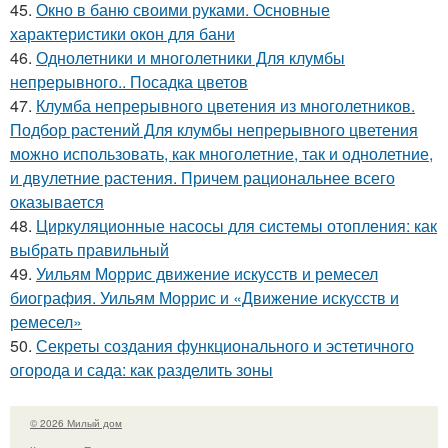
45.
Окно в баню своими руками. Основные
характеристики окон для бани
46.
Однолетники и многолетники Для клумбы
непрерывного.. Посадка цветов
47.
Клумба непрерывного цветения из многолетников.
Подбор растений Для клумбы непрерывного цветения
можно использовать, как многолетние, так и однолетние,
и двулетние растения. Причем рациональнее всего
оказывается
48.
Циркуляционные насосы для системы отопления: как
выбрать правильный
49.
Уильям Моррис движение искусств и ремесел
биография. Уильям Моррис и «Движение искусств и
ремесел»
50.
Секреты создания функционального и эстетичного
огорода и сада: как разделить зоны
© 2026 Милый дом