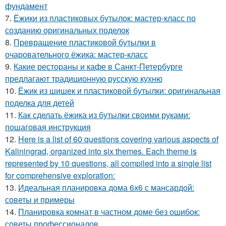
фундамент
7.
Ёжики из пластиковых бутылок: мастер-класс по
созданию оригинальных поделок
8.
Превращение пластиковой бутылки в
очаровательного ёжика: мастер-класс
9.
Какие рестораны и кафе в Санкт-Петербурге
предлагают традиционную русскую кухню
10.
Ёжик из шишек и пластиковой бутылки: оригинальная
поделка для детей
11.
Как сделать ёжика из бутылки своими руками:
пошаговая инструкция
12.
Here is a list of 60 questions covering various aspects of
Kaliningrad, organized into six themes. Each theme is
represented by 10 questions, all compiled into a single list
for comprehensive exploration:
13.
Идеальная планировка дома 6х6 с мансардой:
советы и примеры
14.
Планировка комнат в частном доме без ошибок:
советы профессионалов