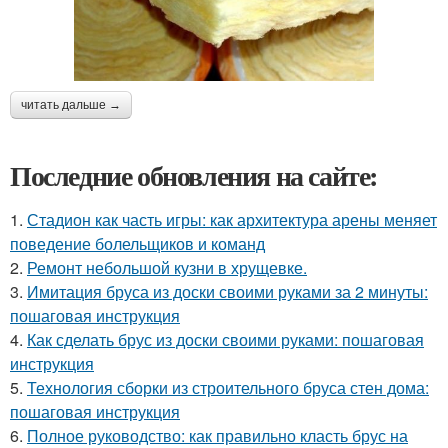
читать дальше →
Последние обновления на сайте:
1.
Стадион как часть игры: как архитектура арены меняет
поведение болельщиков и команд
2.
Ремонт небольшой кузни в хрущевке.
3.
Имитация бруса из доски своими руками за 2 минуты:
пошаговая инструкция
4.
Как сделать брус из доски своими руками: пошаговая
инструкция
5.
Технология сборки из строительного бруса стен дома:
пошаговая инструкция
6.
Полное руководство: как правильно класть брус на