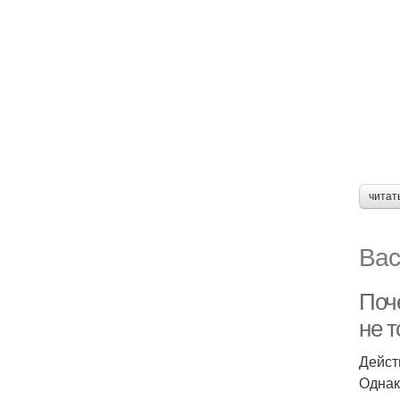
читат
Вас
Поче
не т
Дейст
Однак