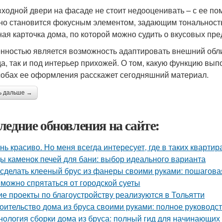
входной двери на фасаде не стоит недооценивать – с ее п
но становится фокусным элементом, задающим тональност
ная карточка дома, по которой можно судить о вкусовых пр
нностью является возможность адаптировать внешний облик
а, так и под интерьер прихожей. О том, какую функцию вып
собах ее оформления расскажет сегодняшний материал.
ь дальше →
ледние обновления на сайте:
нь красиво. Но меня всегда интересует, где в таких квартир
ы каменок печей для бани: выбор идеального варианта
 сделать клееный брус из фанеры своими руками: пошагова
 можно спрятаться от городской суеты
ие проекты по благоустройству реализуются в Тольятти
оительство дома из бруса своими руками: полное руководс
нология сборки дома из бруса: полный гид для начинающих