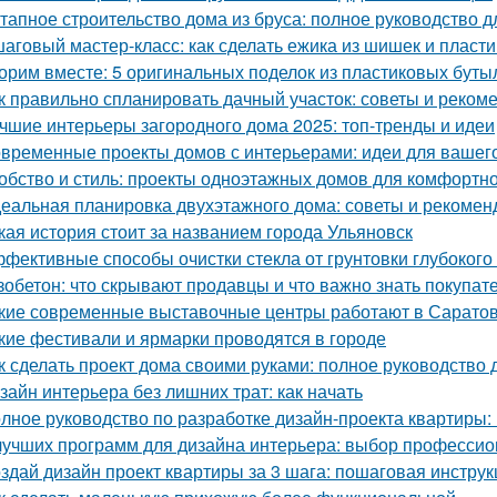
тапное строительство дома из бруса: полное руководство 
аговый мастер-класс: как сделать ежика из шишек и пласт
орим вместе: 5 оригинальных поделок из пластиковых буты
к правильно спланировать дачный участок: советы и реком
чшие интерьеры загородного дома 2025: топ-тренды и идеи
временные проекты домов с интерьерами: идеи для вашег
обство и стиль: проекты одноэтажных домов для комфортн
еальная планировка двухэтажного дома: советы и рекомен
кая история стоит за названием города Ульяновск
фективные способы очистки стекла от грунтовки глубоког
зобетон: что скрывают продавцы и что важно знать покупат
кие современные выставочные центры работают в Сарато
кие фестивали и ярмарки проводятся в городе
к сделать проект дома своими руками: полное руководство
зайн интерьера без лишних трат: как начать
лное руководство по разработке дизайн-проекта квартиры:
лучших программ для дизайна интерьера: выбор професси
здай дизайн проект квартиры за 3 шага: пошаговая инструк