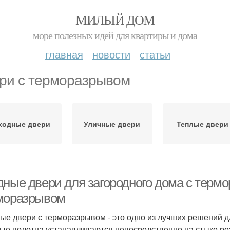
МИЛЫЙ ДОМ
море полезных идей для квартиры и дома
главная
новости
статьи
ри с терморазрывом
ходные двери
Уличные двери
Теплые двери
дные двери для загородного дома с термо
моразрывом
ые двери с терморазрывом - это одно из лучших решений дл
ые полотна устанавливаются непосредственно на стыке рез