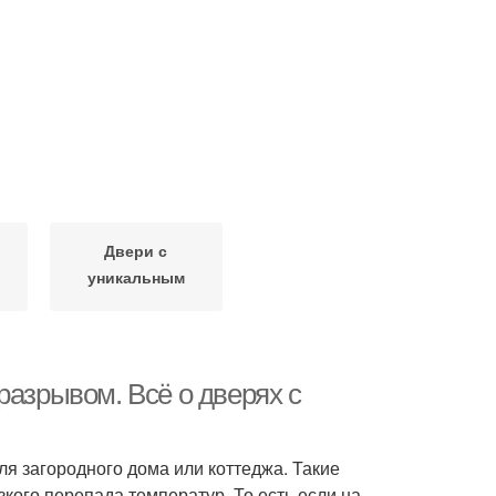
Двери с
уникальным
дизайном
разрывом. Всё о дверях с
я загородного дома или коттеджа. Такие
кого перепада температур. То есть если на