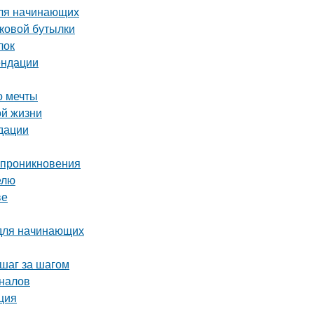
для начинающих
иковой бутылки
лок
ендации
о мечты
ой жизни
дации
о проникновения
елю
ве
 для начинающих
 шаг за шагом
оналов
ция