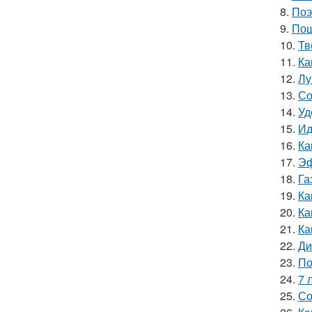
8.
Поэ
9.
Пош
10.
Тв
11.
Ка
12.
Лу
13.
Со
14.
Уд
15.
Ид
16.
Ка
17.
Эф
18.
Га
19.
Ка
20.
Ка
21.
Ка
22.
Ди
23.
По
24.
7 
25.
Со