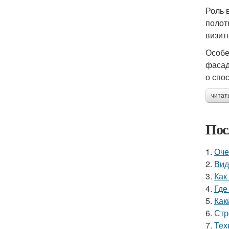
Роль 
полот
визит
Особе
фасад
о спо
читат
Пос
1.
Оче
2.
Вид
3.
Как
4.
Где
5.
Как
6.
Стр
7.
Тех