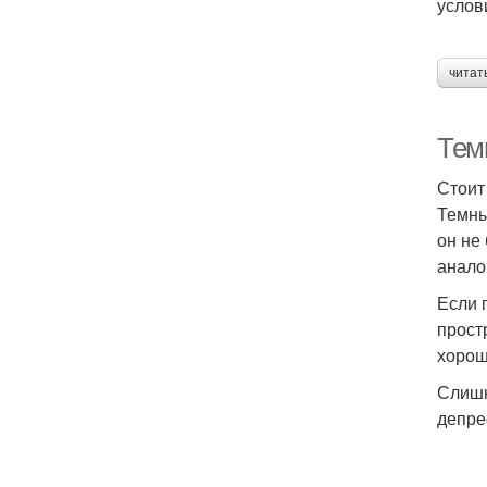
услов
читат
Тем
Стоит
Темны
он не
анало
Если 
прост
хорош
Слишк
депре